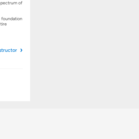
spectrum of
e foundation
tire
structor