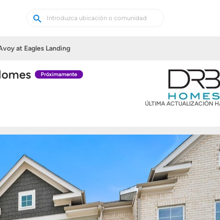
Buscar
Buscar
casas
nuevas
voy at Eagles Landing
 Homes
Próximamente
ÚLTIMA ACTUALIZACIÓN 