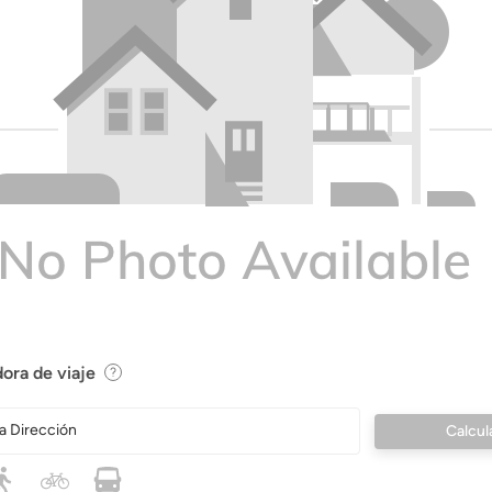
ora de viaje
a Dirección