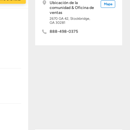
Ubicación de la
Mapa
comunidad & Oficina de
ventas
2670 GA 42,
Stockbridge,
GA
30281
888-498-0375