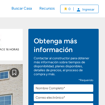
Buscar Casa
Recursos
0
Ingresar
Obtenga más
información
HACE
16 HORAS
Contactar al constructor para obtener
más información sobre tiempos de
disponibilidad, planes disponibles,
detalles de precios, el proceso de
compra y más.
Guardar
*Requerido
Nombre
Completo
Correo
electrónico