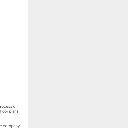
process or
floor plans,
tle company,