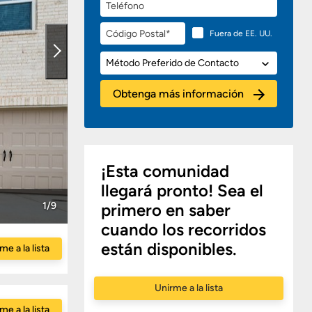
Teléfono
Código
Fuera de EE. UU.
Postal
Método
Preferido
de
Obtenga más información
Contacto
¡Esta comunidad
llegará pronto! Sea el
1/9
primero en saber
cuando los recorridos
están disponibles.
me a la lista
Unirme a la lista
me a la lista