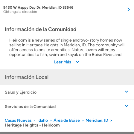
9430 W Happy Day Dr, Meridian, ID 83646
Obtenga la dirección
Información de la Comunidad
Heirloom is a new series of single and two-story homes now
selling in Heritage Heights in Meridian, ID. The community will
offer access to onsite amenities. Nature lovers will enjoy
opportunities to fish, swim and kayak on the Boise River, and
Star Riverwalk Park and Blake Haven Park provide outdoor fun
Leer Más
for all ages. Eligible students will attend desirable local
schools, such as Star Elementary.
Información Local
Salud y Ejercicio
Servicios de la Comunidad
Casas Nuevas
Idaho
Área de Boise
Meridian, ID
Heritage Heights - Heirloom