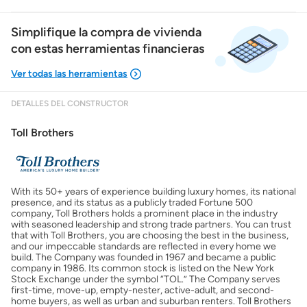
Simplifique la compra de vivienda
con estas herramientas financieras
DETALLES DEL CONSTRUCTOR
Mostrarme lo que puedo pagar
Toll Brothers
Costos casa nueva vs. usada
With its 50+ years of experience building luxury homes, its national
Obtener mi puntaje de crédito
presence, and its status as a publicly traded Fortune 500
company, Toll Brothers holds a prominent place in the industry
with seasoned leadership and strong trade partners. You can trust
Calcular mi hipoteca
that with Toll Brothers, you are choosing the best in the business,
and our impeccable standards are reflected in every home we
build. The Company was founded in 1967 and became a public
company in 1986. Its common stock is listed on the New York
Obtener Aprobación Previa
Stock Exchange under the symbol “TOL.” The Company serves
first-time, move-up, empty-nester, active-adult, and second-
home buyers, as well as urban and suburban renters. Toll Brothers