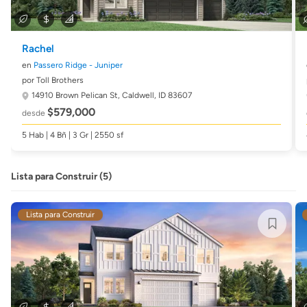
Rachel
en
Passero Ridge - Juniper
por Toll Brothers
14910 Brown Pelican St,
Caldwell, ID 83607
$579,000
desde
5 Hab | 4 Bñ | 3 Gr | 2550 sf
Lista para Construir (5)
Lista para Construir