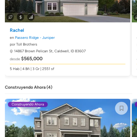
Rachel
en
Passero Ridge - Juniper
por Toll Brothers
14867 Brown Pelican St,
Caldwell, ID 83607
$565,000
desde
5 Hab | 4 Bñ | 3 Gr | 2551 sf
Construyendo Ahora (4)
Construyendo Ahora