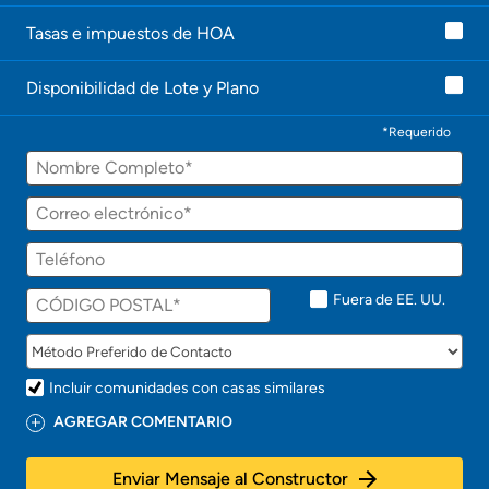
e
Tasas e impuestos de HOA
c
o
n
Disponibilidad de Lote y Plano
t
a
c
*Requerido
t
Nombre
a
r
á
Correo
p
electrónico
r
Teléfono
o
n
t
Fuera de EE. UU.
o
!
Incluir comunidades con casas similares
AGREGAR COMENTARIO
Enviar Mensaje al Constructor