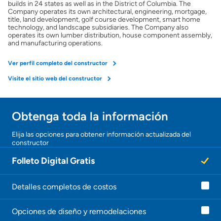
Preparar mi casa para la venta
builds in 24 states as well as in the District of Columbia. The
Company operates its own architectural, engineering, mortgage,
title, land development, golf course development, smart home
technology, and landscape subsidiaries. The Company also
Seguro de propietarios
operates its own lumber distribution, house component assembly,
and manufacturing operations.
Obtener ofertas por mi casa
Ver perfil completo del constructor
Visite el sitio web del constructor
Obtenga toda la información
¡Gracias!
Elija las opciones para obtener información actualizada del
constructor
¡
U
Folleto Digital Gratis
n
a
g
e
Detalles completos de costos
n
t
Opciones de diseño y remodelaciones
e
l