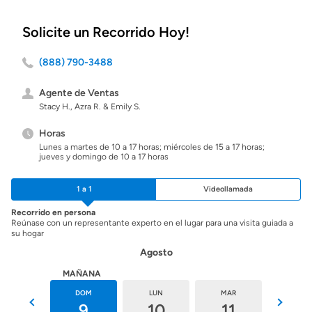
Solicite un Recorrido Hoy!
(888) 790-3488
Agente de Ventas
Stacy H., Azra R. & Emily S.
Horas
Lunes a martes de 10 a 17 horas; miércoles de 15 a 17 horas;
jueves y domingo de 10 a 17 horas
1 a 1
Videollamada
Recorrido en persona
Reúnase con un representante experto en el lugar para una visita guiada a
su hogar
Agosto
HOY
MAÑANA
SÁB
DOM
LUN
MAR
MIÉ
8
9
10
11
12