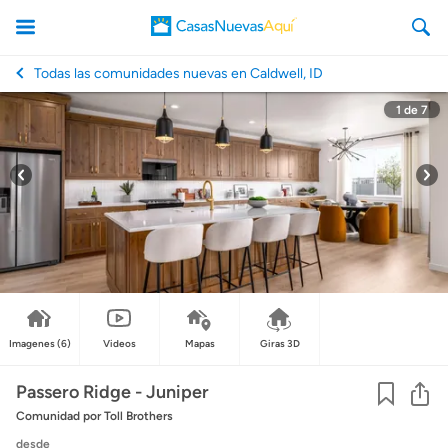
Todas las comunidades nuevas en Caldwell, ID
1
de
7
CasasNuevasAqui
Imagenes
(6)
Videos
Mapas
Giras 3D
Co
Passero Ridge - Juniper
Comunidad
por Toll Brothers
desde