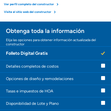
Ver perfil completo del constructor
Seguro de propietarios
Visite el sitio web del constructor
Obtener ofertas por mi casa
Obtenga toda la información
¡Gracias!
Elija las opciones para obtener información actualizada del
constructor
¡
U
Folleto Digital Gratis
n
a
g
e
Detalles completos de costos
n
t
Opciones de diseño y remodelaciones
e
l
e
Tasas e impuestos de HOA
c
o
n
Disponibilidad de Lote y Plano
t
a