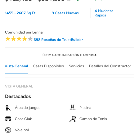
4
Mudanza
1455 - 2607
Sq Ft
9
Casas Nuevas
Rápida
Comunidad
por Lennar
398 Reseñas de TrustBuilder
ÚLTIMA ACTUALIZACIÓN HACE
1 DÍA
Vista General
Casas Disponibles
Servicios
Detalles del Constructor
VISTA GENERAL
Destacados
Área de juegos
Piscina
Casa Club
Campo de Tenis
Vóleibol