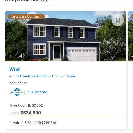
Lista para Construir
Wren
en
Clublands of Antioch - Horizon Series
por Lennar
398 Reseñas
Antioch, IL 60002
$534,990
desde
4 Hab | 2.5 Bñ | 2 Gr | 2607 sf