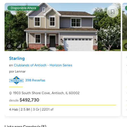
Disponible Ahora
Starling
en
Clublands of Antioch - Horizon Series
por Lennar
398 Reseñas
1903 South Shore Cove,
Antioch, IL 60002
$492,730
desde
4 Hab | 2.5 Bñ | 3 Gr | 2201 sf
Lista para Construir (5)