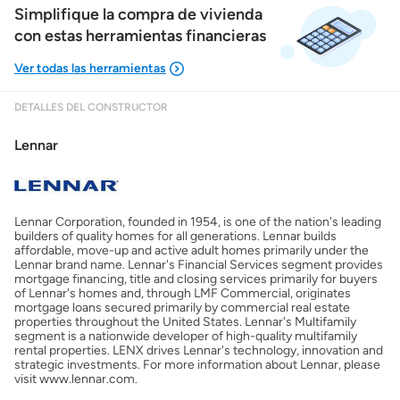
Simplifique la compra de vivienda
con estas herramientas financieras
DETALLES DEL CONSTRUCTOR
Mostrarme lo que puedo pagar
Lennar
Costos casa nueva vs. usada
Lennar Corporation, founded in 1954, is one of the nation's leading
Obtener mi puntaje de crédito
builders of quality homes for all generations. Lennar builds
affordable, move-up and active adult homes primarily under the
Lennar brand name. Lennar's Financial Services segment provides
Calcular mi hipoteca
mortgage financing, title and closing services primarily for buyers
of Lennar's homes and, through LMF Commercial, originates
mortgage loans secured primarily by commercial real estate
properties throughout the United States. Lennar's Multifamily
Obtener Aprobación Previa
segment is a nationwide developer of high-quality multifamily
rental properties. LENX drives Lennar's technology, innovation and
strategic investments. For more information about Lennar, please
Preparar mi casa para la venta
visit www.lennar.com.