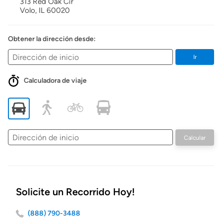
313 Red Oak Cir
Volo,
IL
60020
Obtener la dirección desde:
Ir
Calculadora de viaje
Dirección
Calcular
de
inicio
Solicite un Recorrido Hoy!
(888) 790-3488