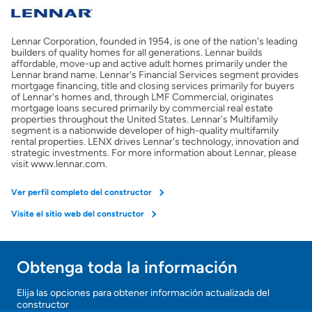
Costos casa nueva vs. usada
Lennar Corporation, founded in 1954, is one of the nation's leading
Obtener mi puntaje de crédito
builders of quality homes for all generations. Lennar builds
affordable, move-up and active adult homes primarily under the
Lennar brand name. Lennar's Financial Services segment provides
Calcular mi hipoteca
mortgage financing, title and closing services primarily for buyers
of Lennar's homes and, through LMF Commercial, originates
mortgage loans secured primarily by commercial real estate
properties throughout the United States. Lennar's Multifamily
Obtener Aprobación Previa
segment is a nationwide developer of high-quality multifamily
rental properties. LENX drives Lennar's technology, innovation and
strategic investments. For more information about Lennar, please
Preparar mi casa para la venta
visit www.lennar.com.
Ver perfil completo del constructor
Seguro de propietarios
Visite el sitio web del constructor
Obtener ofertas por mi casa
Obtenga toda la información
¡Gracias!
Elija las opciones para obtener información actualizada del
constructor
¡