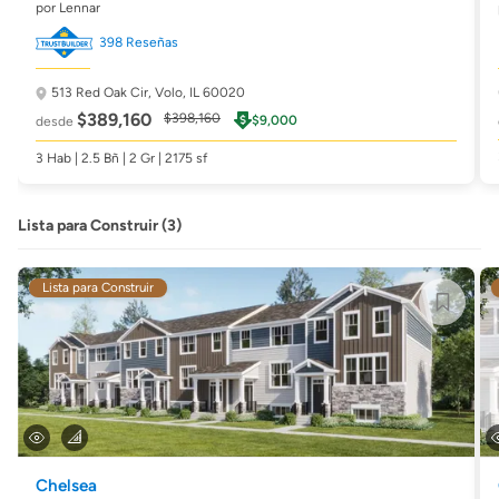
por Lennar
398 Reseñas
513 Red Oak Cir,
Volo, IL 60020
$389,160
$398,160
$9,000
desde
3 Hab | 2.5 Bñ | 2 Gr | 2175 sf
Lista para Construir (3)
Lista para Construir
Chelsea