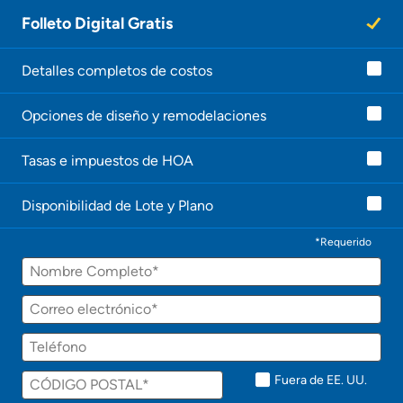
U
Folleto Digital Gratis
n
a
g
e
Detalles completos de costos
n
t
Opciones de diseño y remodelaciones
e
l
e
Tasas e impuestos de HOA
c
o
n
Disponibilidad de Lote y Plano
t
a
c
*Requerido
t
Nombre
a
r
á
Correo
p
electrónico
r
Teléfono
o
n
t
Fuera de EE. UU.
o