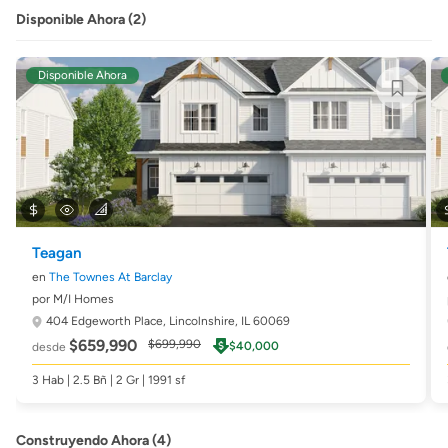
Disponible Ahora (2)
Disponible Ahora
Teagan
en
The Townes At Barclay
por M/I Homes
404 Edgeworth Place,
Lincolnshire, IL 60069
$659,990
$699,990
$40,000
desde
3 Hab | 2.5 Bñ | 2 Gr | 1991 sf
Construyendo Ahora (4)