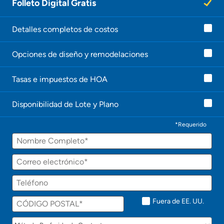
Folleto Digital Gratis
n
a
g
e
Detalles completos de costos
n
t
Opciones de diseño y remodelaciones
e
l
e
Tasas e impuestos de HOA
c
o
n
Disponibilidad de Lote y Plano
t
a
c
*Requerido
t
Nombre
a
r
á
Correo
p
electrónico
r
Teléfono
o
n
t
Fuera de EE. UU.
o
!