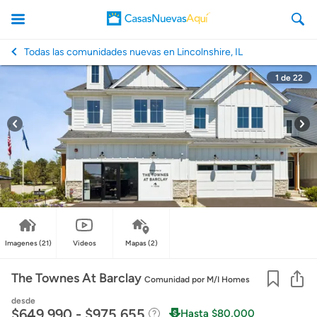
Todas las comunidades nuevas en Lincolnshire, IL
1
de
22
CasasNuevasAqui
Imagenes
(21)
Videos
Mapas
(2)
Co
The Townes At Barclay
Comunidad
por M/I Homes
desde
$649,990 - $975,655
Hasta $80,000