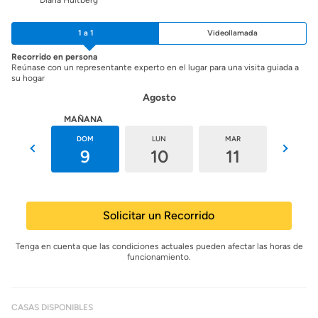
1 a 1
Videollamada
Recorrido en persona
Reúnase con un representante experto en el lugar para una visita guiada a
su hogar
Agosto
HOY
MAÑANA
SÁB
DOM
LUN
MAR
MIÉ
8
9
10
11
12
Solicitar un Recorrido
Tenga en cuenta que las condiciones actuales pueden afectar las horas de
funcionamiento.
CASAS DISPONIBLES