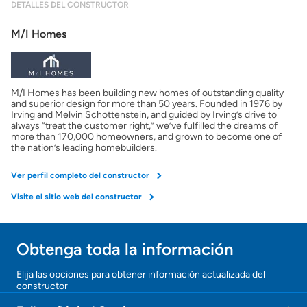
DETALLES DEL CONSTRUCTOR
Mostrarme lo que puedo pagar
M/I Homes
Costos casa nueva vs. usada
M/I Homes has been building new homes of outstanding quality
Obtener mi puntaje de crédito
and superior design for more than 50 years. Founded in 1976 by
Irving and Melvin Schottenstein, and guided by Irving’s drive to
always “treat the customer right,” we’ve fulfilled the dreams of
Calcular mi hipoteca
more than 170,000 homeowners, and grown to become one of
the nation’s leading homebuilders.
Obtener Aprobación Previa
Ver perfil completo del constructor
Visite el sitio web del constructor
Preparar mi casa para la venta
Obtenga toda la información
Seguro de propietarios
¡Gracias!
Elija las opciones para obtener información actualizada del
constructor
¡
Obtener ofertas por mi casa
U