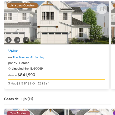
Lista para Construir
Valor
en
The Townes At Barclay
por M/I Homes
Lincolnshire, IL 60069
$841,990
desde
3 Hab | 2.5 Bñ | 2 Gr | 2328 sf
Casas de Lujo (11)
Casa Modelo