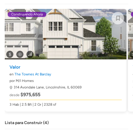
Construyendo Ahora
Valor
en
The Townes At Barclay
por M/I Homes
314 Avondale Lane,
Lincolnshire, IL 60069
$975,655
desde
3 Hab | 2.5 Bñ | 2 Gr | 2328 sf
Lista para Construir (4)