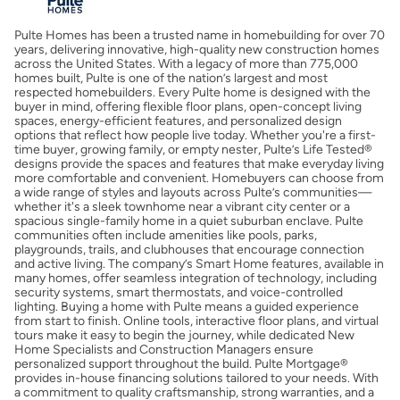
Pulte Homes has been a trusted name in homebuilding for over 70
Obtener mi puntaje de crédito
years, delivering innovative, high-quality new construction homes
across the United States. With a legacy of more than 775,000
homes built, Pulte is one of the nation’s largest and most
Calcular mi hipoteca
respected homebuilders. Every Pulte home is designed with the
buyer in mind, offering flexible floor plans, open-concept living
spaces, energy-efficient features, and personalized design
options that reflect how people live today. Whether you're a first-
Obtener Aprobación Previa
time buyer, growing family, or empty nester, Pulte’s Life Tested®
designs provide the spaces and features that make everyday living
more comfortable and convenient. Homebuyers can choose from
Preparar mi casa para la venta
a wide range of styles and layouts across Pulte’s communities—
whether it's a sleek townhome near a vibrant city center or a
spacious single-family home in a quiet suburban enclave. Pulte
communities often include amenities like pools, parks,
Seguro de propietarios
playgrounds, trails, and clubhouses that encourage connection
and active living. The company’s Smart Home features, available in
many homes, offer seamless integration of technology, including
security systems, smart thermostats, and voice-controlled
Obtener ofertas por mi casa
lighting. Buying a home with Pulte means a guided experience
from start to finish. Online tools, interactive floor plans, and virtual
tours make it easy to begin the journey, while dedicated New
Home Specialists and Construction Managers ensure
personalized support throughout the build. Pulte Mortgage®
provides in-house financing solutions tailored to your needs. With
a commitment to quality craftsmanship, strong warranties, and a