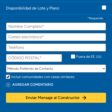
o
n
Disponibilidad de Lote y Plano
t
a
c
*Requerido
t
Nombre
a
r
á
Correo
p
electrónico
r
Teléfono
o
n
t
Fuera de EE. UU.
o
!
Incluir comunidades con casas similares
AGREGAR COMENTARIO
Enviar Mensaje al Constructor