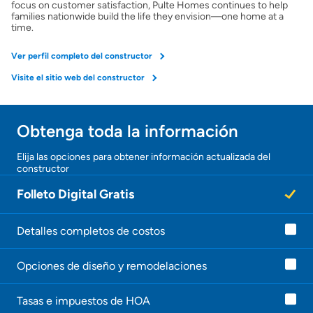
focus on customer satisfaction, Pulte Homes continues to help
families nationwide build the life they envision—one home at a
time.
Ver perfil completo del constructor
Visite el sitio web del constructor
Obtenga toda la información
¡Gracias!
Elija las opciones para obtener información actualizada del
constructor
¡
U
Folleto Digital Gratis
n
a
g
e
Detalles completos de costos
n
t
Opciones de diseño y remodelaciones
e
l
e
Tasas e impuestos de HOA
c