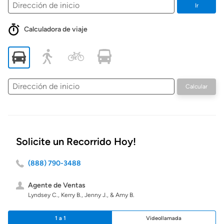
Ir
Calculadora de viaje
Dirección
Calcular
de
inicio
Solicite un Recorrido Hoy!
(888) 790-3488
Agente de Ventas
Lyndsey C., Kerry B., Jenny J., & Amy B.
1 a 1
Videollamada