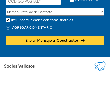
Fuera de EE. UU.
o
!
Incluir comunidades con casas similares
AGREGAR COMENTARIO
Enviar Mensaje al Constructor
Socios Valiosos