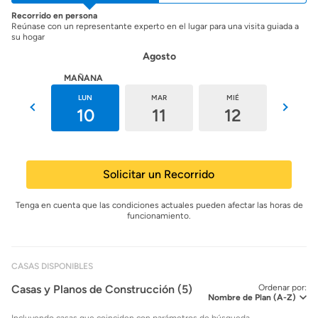
Recorrido en persona
Reúnase con un representante experto en el lugar para una visita guiada a
su hogar
Agosto
HOY
MAÑANA
DOM
LUN
MAR
MIÉ
JUE
9
10
11
12
13
Solicitar un Recorrido
Tenga en cuenta que las condiciones actuales pueden afectar las horas de
funcionamiento.
CASAS DISPONIBLES
Casas y Planos de Construcción (5)
Ordenar por:
Incluyendo casas que coinciden con parámetros de búsqueda.