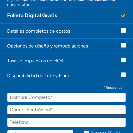
constructor
¡
U
Folleto Digital Gratis
n
a
g
e
Detalles completos de costos
n
t
Opciones de diseño y remodelaciones
e
l
e
Tasas e impuestos de HOA
c
o
n
Disponibilidad de Lote y Plano
t
a
c
*Requerido
t
Nombre
a
r
á
Correo
p
electrónico
r
Teléfono
o
n
t