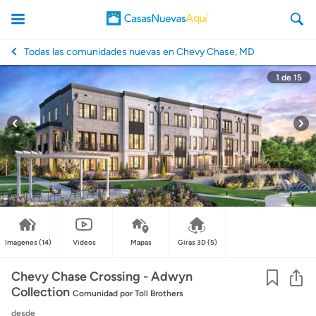
Todas las comunidades nuevas en Chevy Chase, MD
1
de
15
CasasNuevasAqui
Imagenes
(14)
Videos
Mapas
Giras 3D
(5)
Co
Chevy Chase Crossing - Adwyn
Collection
Comunidad
por Toll Brothers
desde