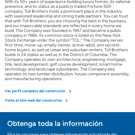
With its 50+ years of experience building luxury homes, its national
Obtener mi puntaje de crédito
presence, and its status as a publicly traded Fortune 500
company, Toll Brothers holds a prominent place in the industry
with seasoned leadership and strong trade partners. You can trust
Calcular mi hipoteca
that with Toll Brothers, you are choosing the best in the business,
and our impeccable standards are reflected in every home we
build. The Company was founded in 1967 and became a public
company in 1986. Its common stock is listed on the New York
Obtener Aprobación Previa
Stock Exchange under the symbol “TOL.” The Company serves
first-time, move-up, empty-nester, active-adult, and second-
home buyers, as well as urban and suburban renters. Toll Brothers
Preparar mi casa para la venta
builds in 24 states as well as in the District of Columbia. The
Company operates its own architectural, engineering, mortgage,
title, land development, golf course development, smart home
technology, and landscape subsidiaries. The Company also
Seguro de propietarios
operates its own lumber distribution, house component assembly,
and manufacturing operations.
Obtener ofertas por mi casa
Ver perfil completo del constructor
Visite el sitio web del constructor
Obtenga toda la información
¡Gracias!
Elija las opciones para obtener información actualizada del