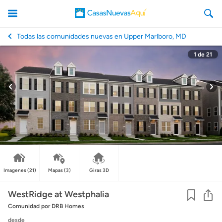
Todas las comunidades nuevas en Upper Marlboro, MD
1
de
21
CasasNuevasAqui
Imagenes
(21)
Mapas
(3)
Giras 3D
Co
WestRidge at Westphalia
Comunidad
por DRB Homes
desde