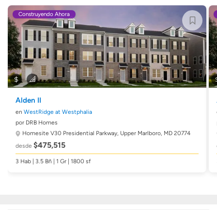
Construyendo Ahora
Alden II
en
WestRidge at Westphalia
por DRB Homes
Homesite V30 Presidential Parkway,
Upper Marlboro, MD 20774
$475,515
desde
3 Hab | 3.5 Bñ | 1 Gr | 1800 sf