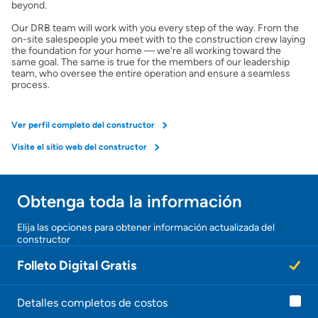
beyond.
Seguro de propietarios
Our DRB team will work with you every step of the way. From the
on-site salespeople you meet with to the construction crew laying
the foundation for your home — we're all working toward the
same goal. The same is true for the members of our leadership
Obtener ofertas por mi casa
team, who oversee the entire operation and ensure a seamless
process.
Ver perfil completo del constructor
Visite el sitio web del constructor
Obtenga toda la información
¡Gracias!
Elija las opciones para obtener información actualizada del
constructor
¡
U
Folleto Digital Gratis
n
a
g
e
Detalles completos de costos
n