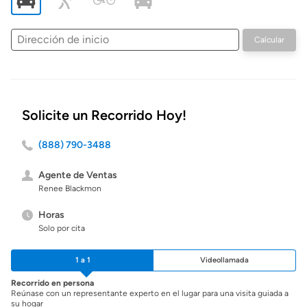
Dirección
Calcular
de
inicio
Solicite un Recorrido Hoy!
(888) 790-3488
Agente de Ventas
Renee Blackmon
Horas
Solo por cita
1 a 1
Videollamada
Recorrido en persona
Reúnase con un representante experto en el lugar para una visita guiada a
su hogar