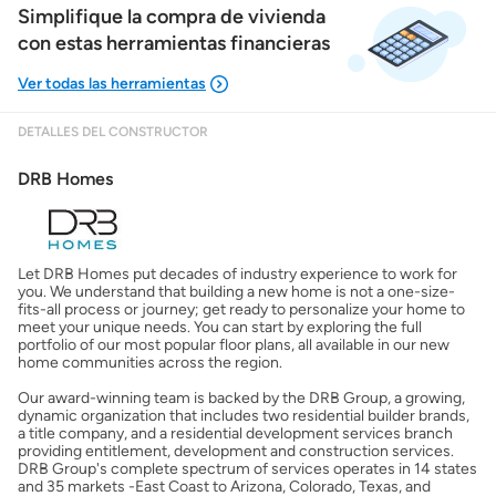
Simplifique la compra de vivienda
con estas herramientas financieras
DETALLES DEL CONSTRUCTOR
Mostrarme lo que puedo pagar
DRB Homes
Costos casa nueva vs. usada
Let DRB Homes put decades of industry experience to work for
Obtener mi puntaje de crédito
you. We understand that building a new home is not a one-size-
fits-all process or journey; get ready to personalize your home to
meet your unique needs. You can start by exploring the full
Calcular mi hipoteca
portfolio of our most popular floor plans, all available in our new
home communities across the region.
Our award-winning team is backed by the DRB Group, a growing,
Obtener Aprobación Previa
dynamic organization that includes two residential builder brands,
a title company, and a residential development services branch
providing entitlement, development and construction services.
Preparar mi casa para la venta
DRB Group's complete spectrum of services operates in 14 states
and 35 markets -East Coast to Arizona, Colorado, Texas, and