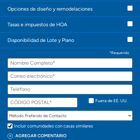
t
Opciones de diseño y remodelaciones
e
l
e
Tasas e impuestos de HOA
c
o
n
Disponibilidad de Lote y Plano
t
a
c
*Requerido
t
Nombre
a
r
á
Correo
p
electrónico
r
Teléfono
o
n
t
Fuera de EE. UU.
o
!
Incluir comunidades con casas similares
AGREGAR COMENTARIO