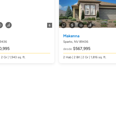
6
Makenna
89436
Sparks, NV 89436
0,995
$567,995
desde
| 2 Gr | 1,943
sq. ft.
2
Hab
| 2
Bñ
| 2 Gr | 1,816
sq. ft.