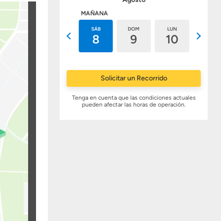
HOY
MAÑANA
VIE
SÁB
DOM
LUN
MAR
7
8
9
10
11
Solicitar un Recorrido
Tenga en cuenta que las condiciones actuales
pueden afectar las horas de operación.