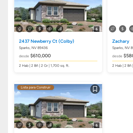
6
2437 Newberry Ct
(Colby)
Zachary
Sparks, NV 89436
Sparks, NV 
$610,000
$58
desde
desde
2
Hab
| 2
Bñ
| 2 Gr | 1,700
sq. ft.
2
Hab
| 2
Bñ
Lista para Construir
Guardar
6