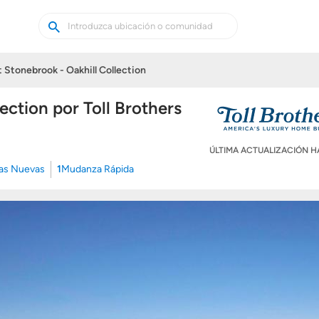
Buscar
Buscar
casas
nuevas
 Stonebrook - Oakhill Collection
ection por Toll Brothers
ÚLTIMA ACTUALIZACIÓN 
as Nuevas
1
Mudanza Rápida