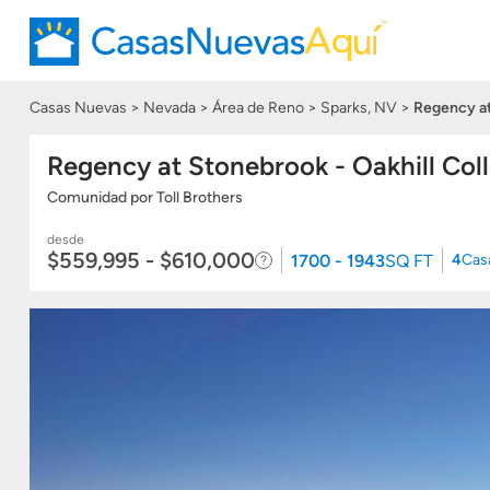
Casas Nuevas
Nevada
Área de Reno
Sparks, NV
Regency at
Regency at Stonebrook - Oakhill Coll
Comunidad
por
Toll Brothers
desde
$559,995 - $610,000
1700 - 1943
SQ FT
4
Cas