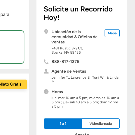
Solicite un Recorrido
 para
Hoy!
Ubicación de la
Mapa
comunidad & Oficina de
ventas
7481 Rustic Sky Ct,
Sparks,
NV
89436
888-817-1376
Agente de Ventas
Jennifer T., Lawrence B., Toni W., & Linda
M.
lleto Gratis
Horas
lun-mar 10 am a 5 pm; miércoles 10 am a
5 pm ; jue-sab 10 am a 5 pm; dom 12 pm
a 5 pm
1 a 1
Videollamada
Agosto