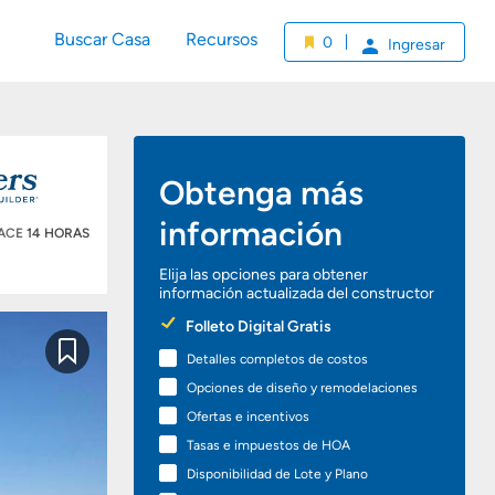
Buscar Casa
Recursos
0
Ingresar
Obtenga más
información
HACE
14 HORAS
Elija las opciones para obtener
información actualizada del constructor
Preferred
Folleto Digital Gratis
Options
Detalles completos de costos
Guardar
Opciones de diseño y remodelaciones
Ofertas e incentivos
Tasas e impuestos de HOA
Disponibilidad de Lote y Plano