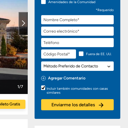
Amenidades de la Comunidad
*Requerido
Nombre
Completo
Correo
electrónico
Teléfono
Código
Fuera de EE. UU.
Postal
Método
Preferido
de
Agregar Comentario
Contacto
Preguntas
1/7
Incluir también comunidades con casas
o
similares
Comentarios
lleto Gratis
Enviarme los detalles