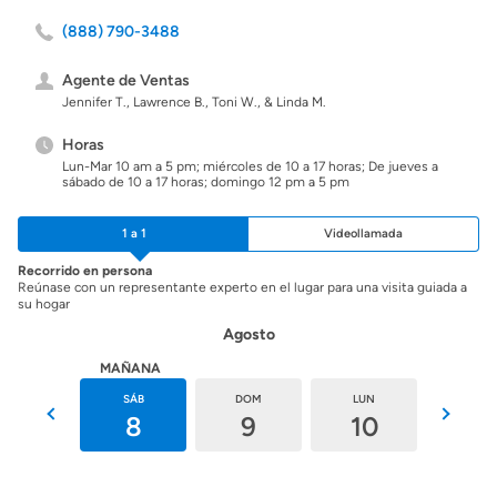
(888) 790-3488
Agente de Ventas
Jennifer T., Lawrence B., Toni W., & Linda M.
Horas
Lun-Mar 10 am a 5 pm; miércoles de 10 a 17 horas; De jueves a
sábado de 10 a 17 horas; domingo 12 pm a 5 pm
1 a 1
Videollamada
Recorrido en persona
Reúnase con un representante experto en el lugar para una visita guiada a
su hogar
Agosto
HOY
MAÑANA
VIE
SÁB
DOM
LUN
MAR
7
8
9
10
11