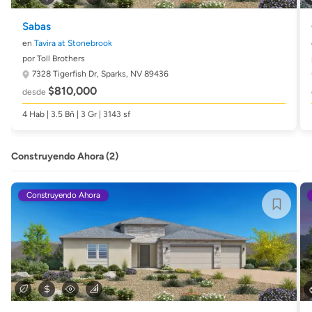
Sabas
en
Tavira at Stonebrook
por Toll Brothers
7328 Tigerfish Dr,
Sparks, NV 89436
$810,000
desde
4 Hab | 3.5 Bñ | 3 Gr | 3143 sf
Construyendo Ahora (2)
Construyendo Ahora