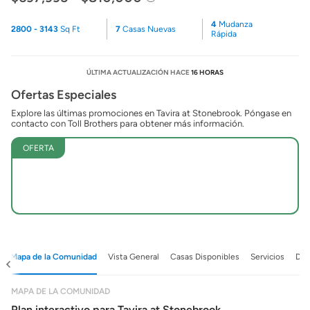
4
Mudanza
2800 - 3143
Sq Ft
7
Casas Nuevas
Rápida
ÚLTIMA ACTUALIZACIÓN HACE
16 HORAS
Ofertas Especiales
Explore las últimas promociones en Tavira at Stonebrook. Póngase en
contacto con Toll Brothers para obtener más información.
OFERTA
Mapa de la Comunidad
Vista General
Casas Disponibles
Servicios
Det
MAPA DE LA COMUNIDAD
Plan interactivo para Tavira at Stonebrook