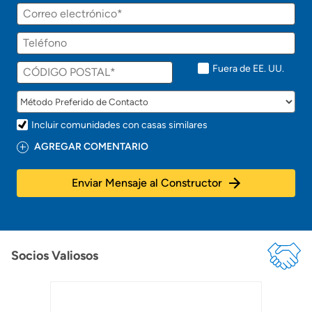
á
Correo
p
electrónico
r
Teléfono
o
n
t
Fuera de EE. UU.
o
!
Incluir comunidades con casas similares
AGREGAR COMENTARIO
Enviar Mensaje al Constructor
Socios Valiosos