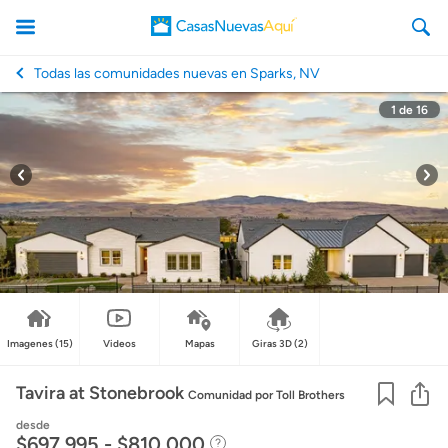
Todas las comunidades nuevas en Sparks, NV
1
de
16
CasasNuevasAqui
Imagenes
(15)
Videos
Mapas
Giras 3D
(2)
Co
Tavira at Stonebrook
Comunidad
por Toll Brothers
desde
$697,995 - $810,000