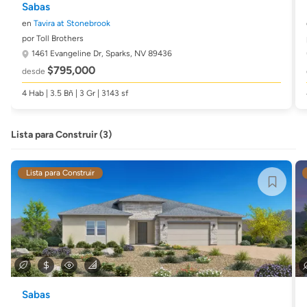
Sabas
en
Tavira at Stonebrook
por Toll Brothers
1461 Evangeline Dr,
Sparks, NV 89436
$795,000
desde
4 Hab | 3.5 Bñ | 3 Gr | 3143 sf
Lista para Construir (3)
Lista para Construir
Sabas