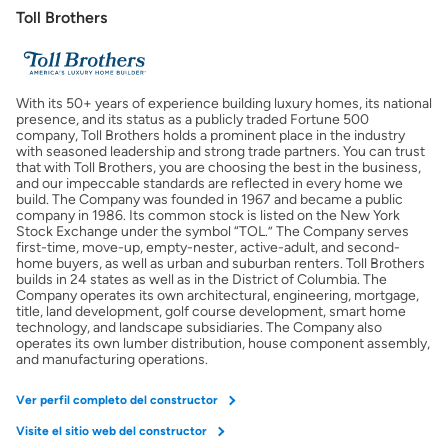
Toll Brothers
Costos casa nueva vs. usada
With its 50+ years of experience building luxury homes, its national
Obtener mi puntaje de crédito
presence, and its status as a publicly traded Fortune 500
company, Toll Brothers holds a prominent place in the industry
with seasoned leadership and strong trade partners. You can trust
Calcular mi hipoteca
that with Toll Brothers, you are choosing the best in the business,
and our impeccable standards are reflected in every home we
build. The Company was founded in 1967 and became a public
company in 1986. Its common stock is listed on the New York
Obtener Aprobación Previa
Stock Exchange under the symbol “TOL.” The Company serves
first-time, move-up, empty-nester, active-adult, and second-
home buyers, as well as urban and suburban renters. Toll Brothers
Preparar mi casa para la venta
builds in 24 states as well as in the District of Columbia. The
Company operates its own architectural, engineering, mortgage,
title, land development, golf course development, smart home
technology, and landscape subsidiaries. The Company also
Seguro de propietarios
operates its own lumber distribution, house component assembly,
and manufacturing operations.
Obtener ofertas por mi casa
Ver perfil completo del constructor
Visite el sitio web del constructor