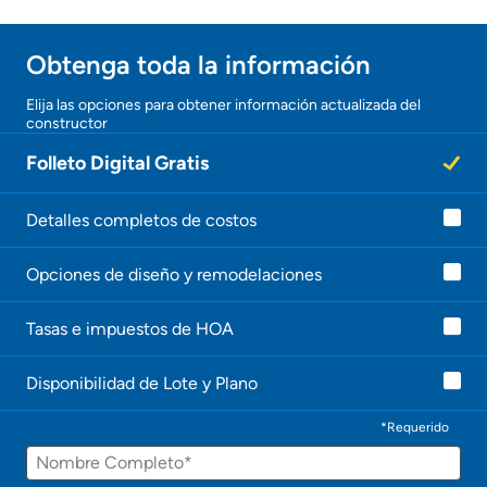
Obtenga toda la información
¡Gracias!
Elija las opciones para obtener información actualizada del
constructor
¡
U
Folleto Digital Gratis
n
a
g
e
Detalles completos de costos
n
t
Opciones de diseño y remodelaciones
e
l
e
Tasas e impuestos de HOA
c
o
n
Disponibilidad de Lote y Plano
t
a
c
*Requerido
t
Nombre
a
r