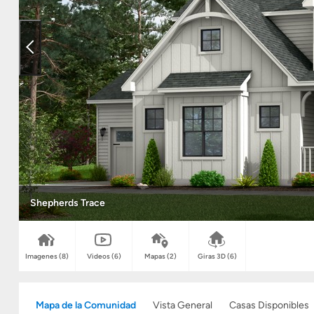
Shepherds Trace
Imagenes
(8)
Videos
(6)
Mapas
(2)
Giras 3D
(6)
Mapa de la Comunidad
Vista General
Casas Disponibles