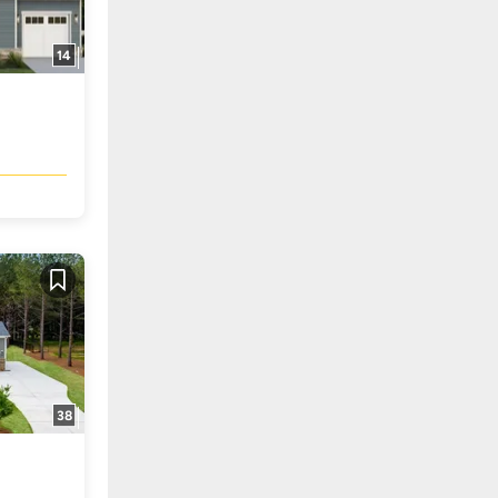
14
Guardar
38