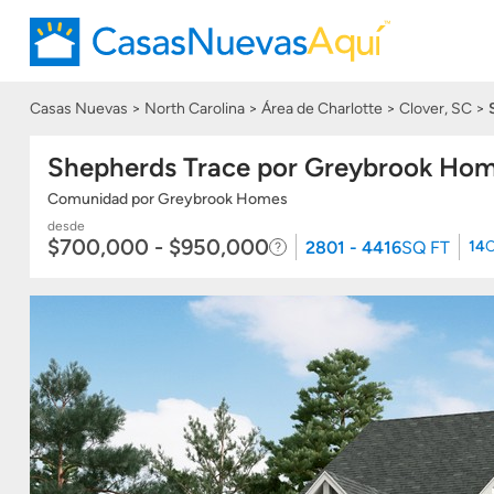
Casas Nuevas
North Carolina
Área de Charlotte
Clover, SC
Shepherds Trace por Greybrook Ho
Comunidad
por
Greybrook Homes
desde
$700,000 - $950,000
2801 - 4416
SQ FT
14
C