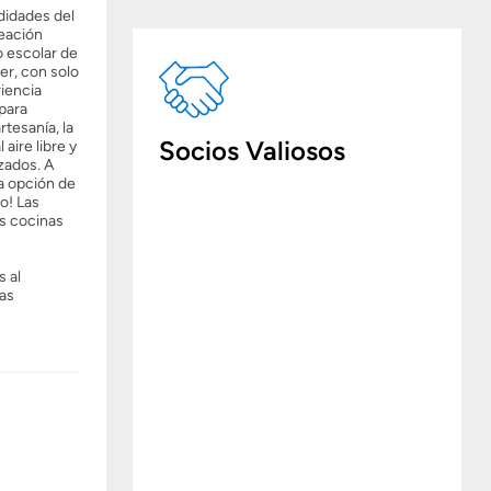
didades del
reación
o escolar de
er, con solo
riencia
para
tesanía, la
Socios Valiosos
 aire libre y
izados. A
a opción de
jo! Las
as cocinas
s al
tas