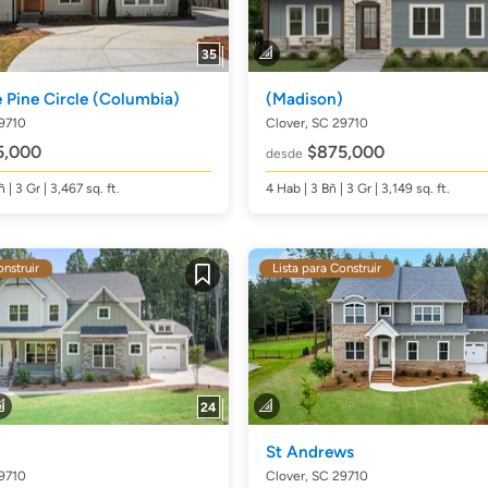
35
 Pine Circle
(Columbia)
(Madison)
29710
Clover, SC 29710
5,000
$875,000
desde
ñ
| 3 Gr | 3,467
sq. ft.
4
Hab
| 3
Bñ
| 3 Gr | 3,149
sq. ft.
onstruir
Lista para Construir
Guardar
24
St Andrews
29710
Clover, SC 29710