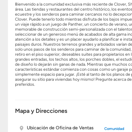
Bienvenido a la comunidad exclusiva más reciente de Clover, S
área. Las tiendas y restaurantes del centro histórico, los evento
ecuestre y los senderos para caminar cercanos no lo decepcionar
Clover. Puede tenerlo todo mientras disfruta de los bajos impues
un viaje rápido a un juego de Panther, un concierto de verano,
memorable de construcción semi-personalizada con el talentos
seleccionar de un generoso menú de acabados de alta gama inclui
atención a los detalles y es un placer ayudarlo a planificar e insta
paisajes duros. Nuestros terrenos grandes y arbolados varían de 1
solo unos pasos de los senderos para caminar de la comunidad,
retiro en el piso superior; deseables suites para propietarios en l
grandes entradas, los techos altos, los porches dobles, el estudi
de diseño lo dejarán sin ganas de nada. Mientras que muchos c
características estándar comienza con cosas como un garaje para
simplemente espacio para jugar. ¡Esté al tanto de los planos de
asegurar su sitio para viviendas hoy mismo! Pregunte acerca de 
preferidos.
Mapa y Direcciones
Ubicación de Oficina de Ventas
Comunidad