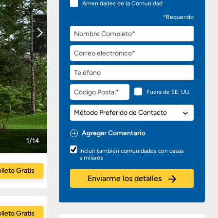
Amenidades de la Comunidad
*Requerido
Nombre
Completo
Correo
electrónico
Teléfono
Código
Fuera de EE. UU.
Postal
Método
Preferido
de
Agregar Comentario
Contacto
1/14
Preguntas
Incluir también comunidades con casas
o
similares
Comentarios
lleto Gratis
Enviarme los detalles
lleto Gratis