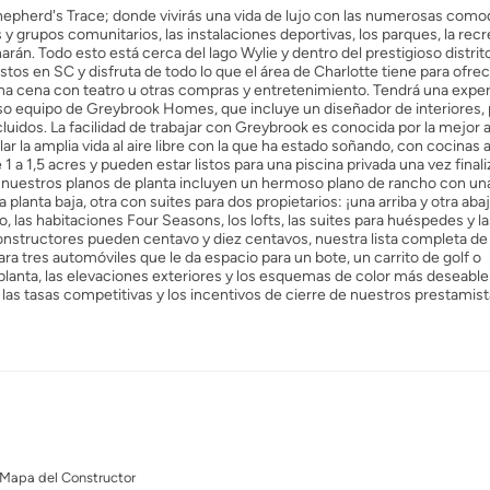
hepherd's Trace; donde vivirás una vida de lujo con las numerosas como
s y grupos comunitarios, las instalaciones deportivas, los parques, la rec
án. Todo esto está cerca del lago Wylie y dentro del prestigioso distrit
tos en SC y disfruta de todo lo que el área de Charlotte tiene para ofrec
 una cena con teatro u otras compras y entretenimiento. Tendrá una expe
o equipo de Greybrook Homes, que incluye un diseñador de interiores, 
dos. La facilidad de trabajar con Greybrook es conocida por la mejor ar
lar la amplia vida al aire libre con la que ha estado soñando, con cocinas al
 a 1,5 acres y pueden estar listos para una piscina privada una vez final
 nuestros planos de planta incluyen un hermoso plano de rancho con un
a planta baja, otra con suites para dos propietarios: ¡una arriba y otra aba
o, las habitaciones Four Seasons, los lofts, las suites para huéspedes y l
onstructores pueden centavo y diez centavos, nuestra lista completa de
 tres automóviles que le da espacio para un bote, un carrito de golf o
 planta, las elevaciones exteriores y los esquemas de color más deseable
las tasas competitivas y los incentivos de cierre de nuestros prestamis
Mapa del Constructor