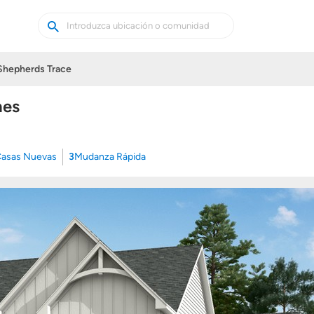
Buscar
Buscar
casas
nuevas
Shepherds Trace
mes
asas Nuevas
3
Mudanza Rápida