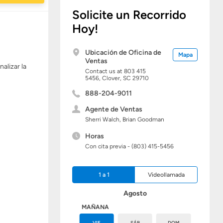
Solicite un Recorrido
Hoy!
Ubicación de Oficina de
Mapa
Ventas
lizar la
Contact us at 803 415
5456,
Clover,
SC
29710
888-204-9011
Agente de Ventas
Sherri Walch, Brian Goodman
Horas
Con cita previa - (803) 415-5456
1 a 1
Videollamada
Agosto
HOY
MAÑANA
JUE
VIE
SÁB
DOM
LUN