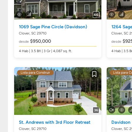
46
1069 Sage Pine Circle
(Davidson)
1264 Sage
Clover, SC 29710
Clover, SC 
$950,000
$92
desde
desde
4
Hab
| 3.5
Bñ
| 3 Gr | 4,087
sq. ft.
4
Hab
| 3.5
B
Lista para Construir
Lista para C
Guardar
36
St. Andrews with 3rd Floor Retreat
Davidson
Clover, SC 29710
Clover, SC 