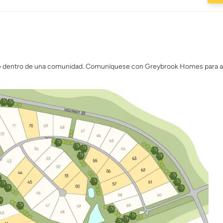
te dentro de una comunidad. Comuníquese con Greybrook Homes para ana