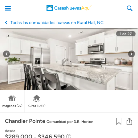
Todas las comunidades nuevas en Rural Hall, NC
1
de
27
CasasNuevasAqui
Imagenes
(27)
Giras 3D
(5)
Co
Chandler Pointe
Comunidad
por D.R. Horton
desde
$289,000 - $346,590