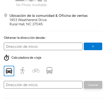
Ubicación de la comunidad & Oficina de ventas
1453 Weatherend Drive
Rural Hall,
NC
27045
Obtener la dirección desde:
Ir
Calculadora de viaje
Dirección
Calcular
de
inicio