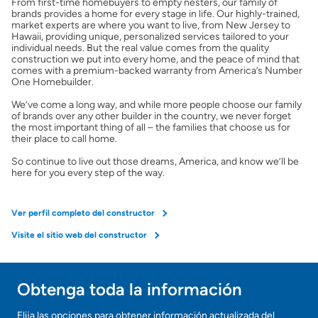
From first-time homebuyers to empty nesters, our family of
Obtener Aprobación Previa
brands provides a home for every stage in life. Our highly-trained,
market experts are where you want to live, from New Jersey to
Hawaii, providing unique, personalized services tailored to your
Preparar mi casa para la venta
individual needs. But the real value comes from the quality
construction we put into every home, and the peace of mind that
comes with a premium-backed warranty from America’s Number
One Homebuilder.
Seguro de propietarios
We’ve come a long way, and while more people choose our family
of brands over any other builder in the country, we never forget
the most important thing of all – the families that choose us for
Obtener ofertas por mi casa
their place to call home.
So continue to live out those dreams, America, and know we’ll be
here for you every step of the way.
Ver perfil completo del constructor
Visite el sitio web del constructor
Obtenga toda la información
¡Gracias!
Elija las opciones para obtener información actualizada del