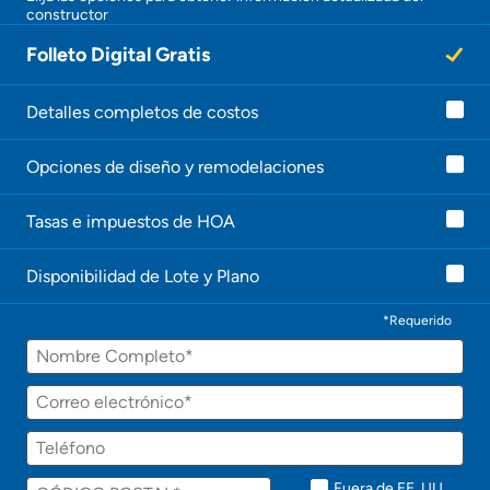
constructor
¡
U
Folleto Digital Gratis
n
a
g
e
Detalles completos de costos
n
t
Opciones de diseño y remodelaciones
e
l
e
Tasas e impuestos de HOA
c
o
n
Disponibilidad de Lote y Plano
t
a
c
*Requerido
t
Nombre
a
r
á
Correo
p
electrónico
r
Teléfono
o
n
t
Fuera de EE. UU.