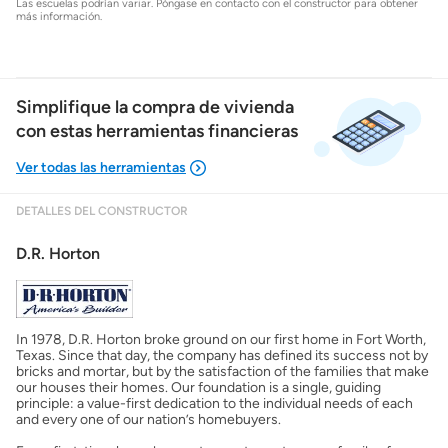
Las escuelas podrían variar. Póngase en contacto con el constructor para obtener
más información.
Simplifique la compra de vivienda
con estas herramientas financieras
DETALLES DEL CONSTRUCTOR
Mostrarme lo que puedo pagar
D.R. Horton
Costos casa nueva vs. usada
In 1978, D.R. Horton broke ground on our first home in Fort Worth,
Obtener mi puntaje de crédito
Texas. Since that day, the company has defined its success not by
bricks and mortar, but by the satisfaction of the families that make
our houses their homes. Our foundation is a single, guiding
Calcular mi hipoteca
principle: a value-first dedication to the individual needs of each
and every one of our nation’s homebuyers.