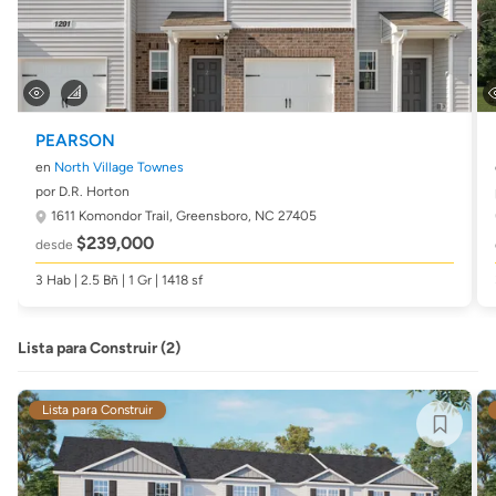
PEARSON
en
North Village Townes
por D.R. Horton
1611 Komondor Trail,
Greensboro, NC 27405
$239,000
desde
3 Hab | 2.5 Bñ | 1 Gr | 1418 sf
Lista para Construir (2)
Lista para Construir