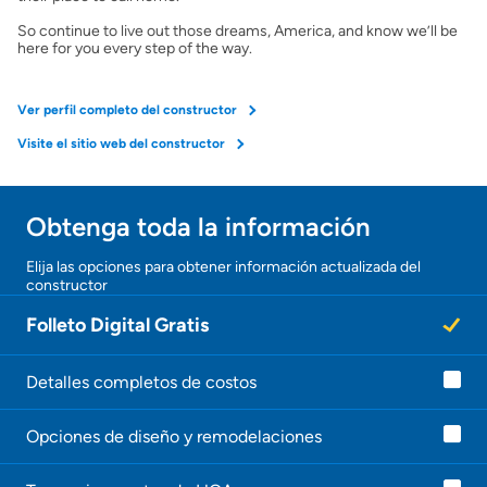
So continue to live out those dreams, America, and know we’ll be
here for you every step of the way.
Ver perfil completo del constructor
Visite el sitio web del constructor
Obtenga toda la información
¡Gracias!
Elija las opciones para obtener información actualizada del
constructor
¡
U
Folleto Digital Gratis
n
a
g
e
Detalles completos de costos
n
t
Opciones de diseño y remodelaciones
e
l
e