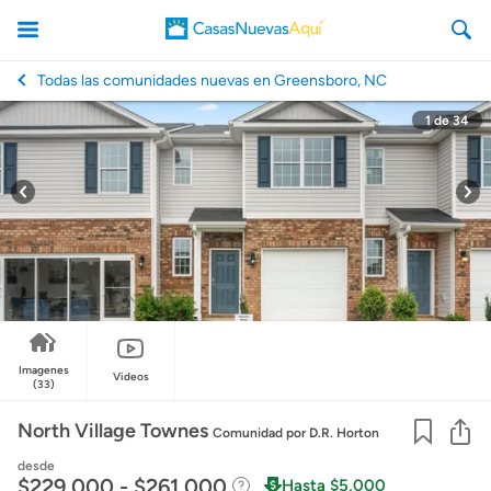
Todas las comunidades nuevas en Greensboro, NC
1
de
34
CasasNuevasAqui
Imagenes
Videos
(33)
Co
North Village Townes
Comunidad
por D.R. Horton
desde
$229,000 - $261,000
Hasta $5,000