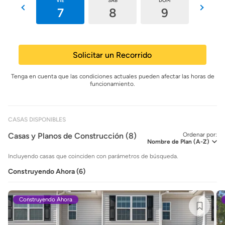
JUE
VIE
SÁB
DOM
LUN
6
7
8
9
10
Solicitar un Recorrido
Tenga en cuenta que las condiciones actuales pueden afectar las horas de
funcionamiento.
CASAS DISPONIBLES
Casas y Planos de Construcción (8)
Ordenar por:
Incluyendo casas que coinciden con parámetros de búsqueda.
Construyendo Ahora (6)
Construyendo Ahora