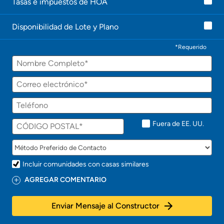
Tasas e impuestos de HOA
c
o
n
Disponibilidad de Lote y Plano
t
a
c
*Requerido
t
Nombre
a
r
á
Correo
p
electrónico
r
Teléfono
o
n
t
Fuera de EE. UU.
o
!
Incluir comunidades con casas similares
AGREGAR COMENTARIO
Enviar Mensaje al Constructor