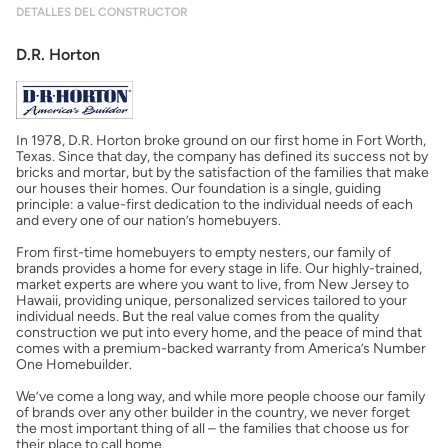
DETALLES DEL CONSTRUCTOR
Mostrarme lo que puedo pagar
D.R. Horton
Costos casa nueva vs. usada
In 1978, D.R. Horton broke ground on our first home in Fort Worth,
Obtener mi puntaje de crédito
Texas. Since that day, the company has defined its success not by
bricks and mortar, but by the satisfaction of the families that make
our houses their homes. Our foundation is a single, guiding
Calcular mi hipoteca
principle: a value-first dedication to the individual needs of each
and every one of our nation’s homebuyers.
From first-time homebuyers to empty nesters, our family of
Obtener Aprobación Previa
brands provides a home for every stage in life. Our highly-trained,
market experts are where you want to live, from New Jersey to
Hawaii, providing unique, personalized services tailored to your
Preparar mi casa para la venta
individual needs. But the real value comes from the quality
construction we put into every home, and the peace of mind that
comes with a premium-backed warranty from America’s Number
One Homebuilder.
Seguro de propietarios
We’ve come a long way, and while more people choose our family
of brands over any other builder in the country, we never forget
the most important thing of all – the families that choose us for
Obtener ofertas por mi casa
their place to call home.