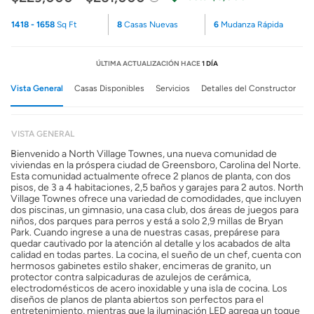
1418 - 1658
Sq Ft
8
Casas Nuevas
6
Mudanza Rápida
ÚLTIMA ACTUALIZACIÓN HACE
1 DÍA
Vista General
Casas Disponibles
Servicios
Detalles del Constructor
VISTA GENERAL
Bienvenido a North Village Townes, una nueva comunidad de
viviendas en la próspera ciudad de Greensboro, Carolina del Norte.
Esta comunidad actualmente ofrece 2 planos de planta, con dos
pisos, de 3 a 4 habitaciones, 2,5 baños y garajes para 2 autos. North
Village Townes ofrece una variedad de comodidades, que incluyen
dos piscinas, un gimnasio, una casa club, dos áreas de juegos para
niños, dos parques para perros y está a solo 2,9 millas de Bryan
Park. Cuando ingrese a una de nuestras casas, prepárese para
quedar cautivado por la atención al detalle y los acabados de alta
calidad en todas partes. La cocina, el sueño de un chef, cuenta con
hermosos gabinetes estilo shaker, encimeras de granito, un
protector contra salpicaduras de azulejos de cerámica,
electrodomésticos de acero inoxidable y una isla de cocina. Los
diseños de planos de planta abiertos son perfectos para el
entretenimiento, mientras que la iluminación LED agrega un toque