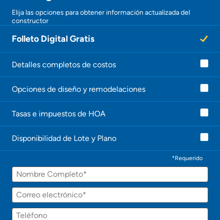
¡Gracias!
Elija las opciones para obtener información actualizada del
constructor
¡
U
Folleto Digital Gratis
n
a
g
e
Detalles completos de costos
n
t
Opciones de diseño y remodelaciones
e
l
e
Tasas e impuestos de HOA
c
o
n
Disponibilidad de Lote y Plano
t
a
c
*Requerido
t
Nombre
a
r
á
Correo
p
electrónico
r
Teléfono
o