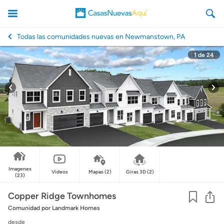
Todas las comunidades nuevas en Newmanstown, PA
1
de
24
CasasNuevasAqui
Imagenes
Videos
Mapas
(2)
Giras 3D
(2)
(23)
Co
Copper Ridge Townhomes
Comunidad
por Landmark Homes
desde