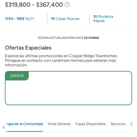
$319,800 - $367,400
10
Mudanza
1743 - 1992
Sq Ft
10
Casas Nuevas
Rápida
ÚLTIMA ACTUALIZACIÓN HACE
22 HORAS
Ofertas Especiales
Explore las últimas promociones en Copper Ridge Townhomes.
Póngase en contacto con Landmark Homes para obtener más
información.
OFERTA
Mapa de la Comunidad
Vista General
Casas Disponibles
Servicios
Det