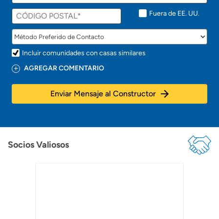
n
t
Fuera de EE. UU.
o
!
Incluir comunidades con casas similares
AGREGAR COMENTARIO
Enviar Mensaje al Constructor
Socios Valiosos