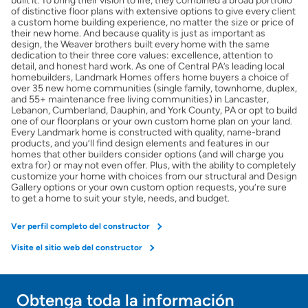
built it. To bring their vision to life, they combined a broad portfolio
of distinctive floor plans with extensive options to give every client
Calcular mi hipoteca
a custom home building experience, no matter the size or price of
their new home. And because quality is just as important as
design, the Weaver brothers built every home with the same
dedication to their three core values: excellence, attention to
Obtener Aprobación Previa
detail, and honest hard work. As one of Central PA’s leading local
homebuilders, Landmark Homes offers home buyers a choice of
over 35 new home communities (single family, townhome, duplex,
Preparar mi casa para la venta
and 55+ maintenance free living communities) in Lancaster,
Lebanon, Cumberland, Dauphin, and York County, PA or opt to build
one of our floorplans or your own custom home plan on your land.
Every Landmark home is constructed with quality, name-brand
Seguro de propietarios
products, and you’ll find design elements and features in our
homes that other builders consider options (and will charge you
extra for) or may not even offer. Plus, with the ability to completely
customize your home with choices from our structural and Design
Obtener ofertas por mi casa
Gallery options or your own custom option requests, you’re sure
to get a home to suit your style, needs, and budget.
Ver perfil completo del constructor
Visite el sitio web del constructor
Obtenga toda la información