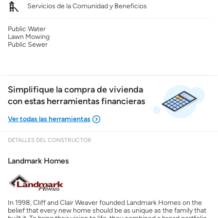
Servicios de la Comunidad y Beneficios
Public Water
Lawn Mowing
Public Sewer
Simplifique la compra de vivienda
con estas herramientas financieras
DETALLES DEL CONSTRUCTOR
Mostrarme lo que puedo pagar
Landmark Homes
Costos casa nueva vs. usada
In 1998, Cliff and Clair Weaver founded Landmark Homes on the
Obtener mi puntaje de crédito
belief that every new home should be as unique as the family that