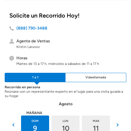
Solicite un Recorrido Hoy!
(888) 790-3488
Agente de Ventas
Kristin Larusso
Horas
Martes de 13 a 17 h, miércoles a sábados de 11 a 17 h
1 a 1
Videollamada
Recorrido en persona
Reúnase con un representante experto en el lugar para una visita guiada a
su hogar
Agosto
HOY
MAÑANA
SÁB
DOM
LUN
MAR
MIÉ
8
9
10
11
12