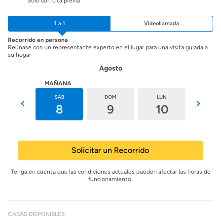
Sólo con cita previa
1 a 1
Videollamada
Recorrido en persona
Reúnase con un representante experto en el lugar para una visita guiada a
su hogar
Agosto
HOY
MAÑANA
VIE
SÁB
DOM
LUN
MAR
7
8
9
10
11
Solicitar un Recorrido
Tenga en cuenta que las condiciones actuales pueden afectar las horas de
funcionamiento.
CASAS DISPONIBLES