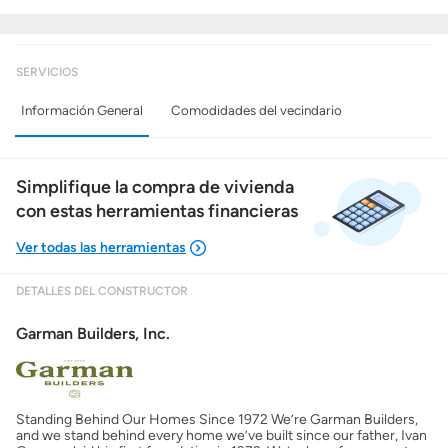
SERVICIOS
Información General
Comodidades del vecindario
Simplifique la compra de vivienda
con estas herramientas financieras
DETALLES DEL CONSTRUCTOR
Mostrarme lo que puedo pagar
Garman Builders, Inc.
Costos casa nueva vs. usada
Standing Behind Our Homes Since 1972 We’re Garman Builders,
Obtener mi puntaje de crédito
and we stand behind every home we’ve built since our father, Ivan