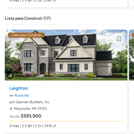
4 Hab | 2.5 Bñ | 2 Gr | 2567 sf
Lista para Construir (17)
Lista para Construir
Leighton
en
Rockville
por Garman Builders, Inc.
Marysville, PA 17053
$593,900
desde
4 Hab | 2.5 Bñ | 2 Gr | 3515 sf