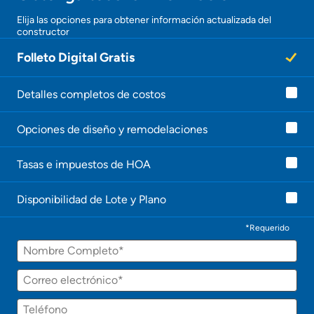
¡Gracias!
Elija las opciones para obtener información actualizada del
constructor
¡
U
Folleto Digital Gratis
n
a
g
e
Detalles completos de costos
n
t
Opciones de diseño y remodelaciones
e
l
e
Tasas e impuestos de HOA
c
o
n
Disponibilidad de Lote y Plano
t
a
c
*Requerido
t
Nombre
a
r
á
Correo
p
electrónico
r
Teléfono
o