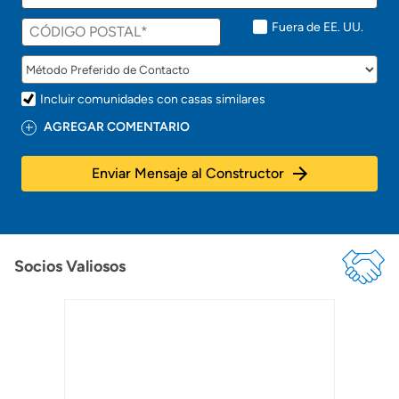
n
t
Fuera de EE. UU.
o
!
Incluir comunidades con casas similares
AGREGAR COMENTARIO
Enviar Mensaje al Constructor
Socios Valiosos