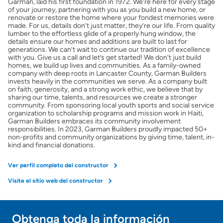
Garman, laid his first foundation in 1972. We’re here for every stage
of your journey, partnering with you as you build a new home, or
Calcular mi hipoteca
renovate or restore the home where your fondest memories were
made. For us, details don’t just matter, they’re our life. From quality
lumber to the effortless glide of a properly hung window, the
details ensure our homes and additions are built to last for
Obtener Aprobación Previa
generations. We can’t wait to continue our tradition of excellence
with you. Give us a call and let’s get started! We don't just build
homes, we build up lives and communities. As a family-owned
Preparar mi casa para la venta
company with deep roots in Lancaster County, Garman Builders
invests heavily in the communities we serve. As a company built
on faith, generosity, and a strong work ethic, we believe that by
sharing our time, talents, and resources we create a stronger
Seguro de propietarios
community. From sponsoring local youth sports and social service
organization to scholarship programs and mission work in Haiti,
Garman Builders embraces its community involvement
responsibilities. In 2023, Garman Builders proudly impacted 50+
Obtener ofertas por mi casa
non-profits and community organizations by giving time, talent, in-
kind and financial donations.
Ver perfil completo del constructor
Visite el sitio web del constructor
Obtenga toda la información