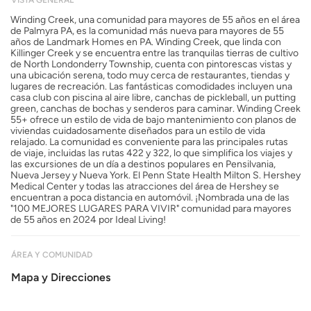
Winding Creek, una comunidad para mayores de 55 años en el área
de Palmyra PA, es la comunidad más nueva para mayores de 55
años de Landmark Homes en PA. Winding Creek, que linda con
Killinger Creek y se encuentra entre las tranquilas tierras de cultivo
de North Londonderry Township, cuenta con pintorescas vistas y
una ubicación serena, todo muy cerca de restaurantes, tiendas y
lugares de recreación. Las fantásticas comodidades incluyen una
casa club con piscina al aire libre, canchas de pickleball, un putting
green, canchas de bochas y senderos para caminar. Winding Creek
55+ ofrece un estilo de vida de bajo mantenimiento con planos de
viviendas cuidadosamente diseñados para un estilo de vida
relajado. La comunidad es conveniente para las principales rutas
de viaje, incluidas las rutas 422 y 322, lo que simplifica los viajes y
las excursiones de un día a destinos populares en Pensilvania,
Nueva Jersey y Nueva York. El Penn State Health Milton S. Hershey
Medical Center y todas las atracciones del área de Hershey se
encuentran a poca distancia en automóvil. ¡Nombrada una de las
"100 MEJORES LUGARES PARA VIVIR" comunidad para mayores
de 55 años en 2024 por Ideal Living!
ÁREA Y COMUNIDAD
Mapa y Direcciones