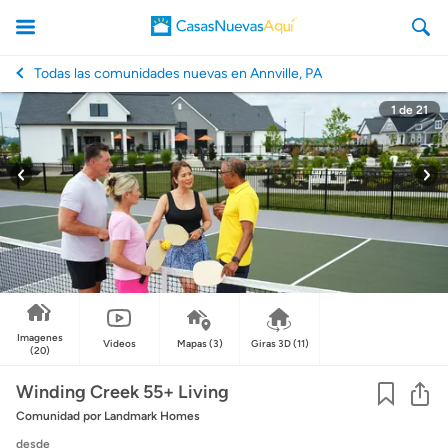
Todas las comunidades nuevas en Annville, PA
1
de
21
CasasNuevasAqui
Imagenes
Videos
Mapas
(3)
Giras 3D
(11)
(20)
Co
Winding Creek 55+ Living
Comunidad
por Landmark Homes
desde