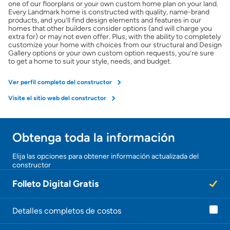
one of our floorplans or your own custom home plan on your land.
Every Landmark home is constructed with quality, name-brand
Seguro de propietarios
products, and you’ll find design elements and features in our
homes that other builders consider options (and will charge you
extra for) or may not even offer. Plus, with the ability to completely
customize your home with choices from our structural and Design
Obtener ofertas por mi casa
Gallery options or your own custom option requests, you’re sure
to get a home to suit your style, needs, and budget.
Ver perfil completo del constructor
Visite el sitio web del constructor
Obtenga toda la información
¡Gracias!
Elija las opciones para obtener información actualizada del
constructor
¡
U
Folleto Digital Gratis
n
a
g
e
Detalles completos de costos
n
t