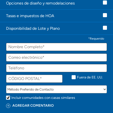
Opciones de diseño y remodelaciones
e
l
e
Tasas e impuestos de HOA
c
o
n
Disponibilidad de Lote y Plano
t
a
c
*Requerido
t
Nombre
a
r
á
Correo
p
electrónico
r
Teléfono
o
n
t
Fuera de EE. UU.
o
!
Incluir comunidades con casas similares
AGREGAR COMENTARIO