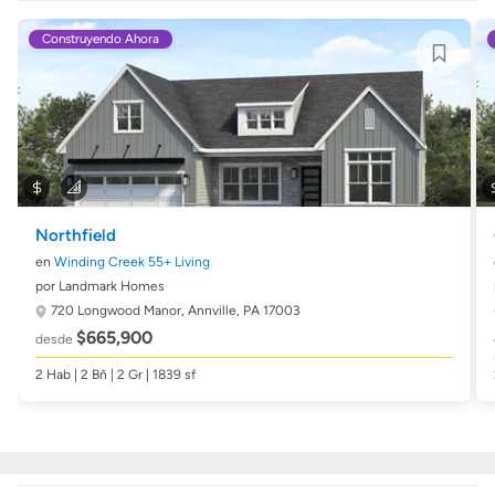
Construyendo Ahora
Northfield
en
Winding Creek 55+ Living
por Landmark Homes
720 Longwood Manor,
Annville, PA 17003
$665,900
desde
2 Hab | 2 Bñ | 2 Gr | 1839 sf