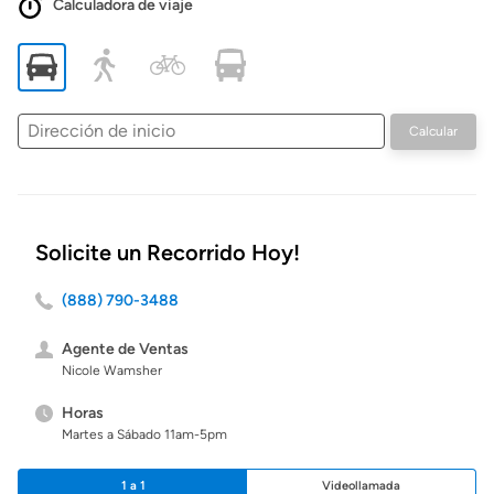
Calculadora de viaje
Dirección
Calcular
de
inicio
Solicite un Recorrido Hoy!
(888) 790-3488
Agente de Ventas
Nicole Wamsher
Horas
Martes a Sábado 11am-5pm
1 a 1
Videollamada