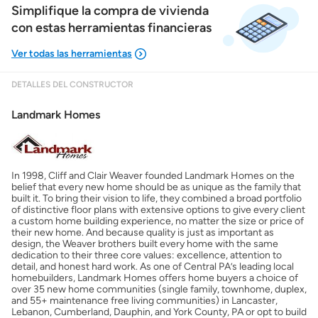
Simplifique la compra de vivienda
con estas herramientas financieras
DETALLES DEL CONSTRUCTOR
Mostrarme lo que puedo pagar
Landmark Homes
Costos casa nueva vs. usada
In 1998, Cliff and Clair Weaver founded Landmark Homes on the
Obtener mi puntaje de crédito
belief that every new home should be as unique as the family that
built it. To bring their vision to life, they combined a broad portfolio
of distinctive floor plans with extensive options to give every client
Calcular mi hipoteca
a custom home building experience, no matter the size or price of
their new home. And because quality is just as important as
design, the Weaver brothers built every home with the same
dedication to their three core values: excellence, attention to
Obtener Aprobación Previa
detail, and honest hard work. As one of Central PA’s leading local
homebuilders, Landmark Homes offers home buyers a choice of
over 35 new home communities (single family, townhome, duplex,
Preparar mi casa para la venta
and 55+ maintenance free living communities) in Lancaster,
Lebanon, Cumberland, Dauphin, and York County, PA or opt to build