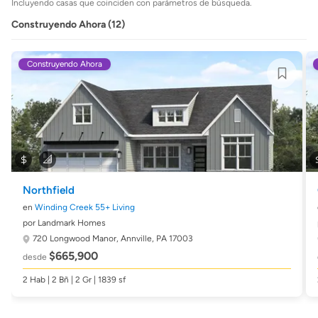
Incluyendo casas que coinciden con parámetros de búsqueda.
Construyendo Ahora (12)
Construyendo Ahora
Northfield
en
Winding Creek 55+ Living
por Landmark Homes
720 Longwood Manor,
Annville, PA 17003
$665,900
desde
2 Hab | 2 Bñ | 2 Gr | 1839 sf