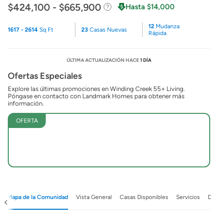
$424,100 - $665,900
Hasta $14,000
12
Mudanza
1617 - 2614
Sq Ft
23
Casas Nuevas
Rápida
ÚLTIMA ACTUALIZACIÓN HACE
1 DÍA
Ofertas Especiales
Explore las últimas promociones en Winding Creek 55+ Living.
Póngase en contacto con Landmark Homes para obtener más
información.
OFERTA
Mapa de la Comunidad
Vista General
Casas Disponibles
Servicios
Det