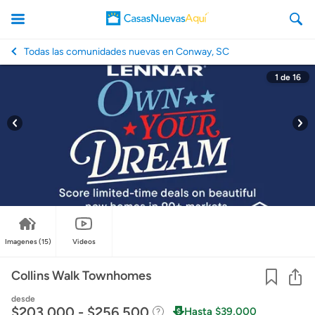
Todas las comunidades nuevas en Conway, SC
1
de
16
CasasNuevasAqui
Imagenes
(15)
Videos
Co
Collins Walk Townhomes
desde
$203,000 - $256,500
Hasta $39,000