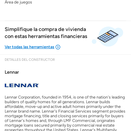
Área de juegos
Simplifique la compra de vivienda
con estas herramientas financieras
DETALLES DEL CONSTRUCTOR
Mostrarme lo que puedo pagar
Lennar
Costos casa nueva vs. usada
Lennar Corporation, founded in 1954, is one of the nation's leading
Obtener mi puntaje de crédito
builders of quality homes for all generations. Lennar builds
affordable, move-up and active adult homes primarily under the
Lennar brand name. Lennar's Financial Services segment provides
Calcular mi hipoteca
mortgage financing, title and closing services primarily for buyers
of Lennar's homes and, through LMF Commercial, originates
mortgage loans secured primarily by commercial real estate
properties throughout the United States. Lennar's Multifamily