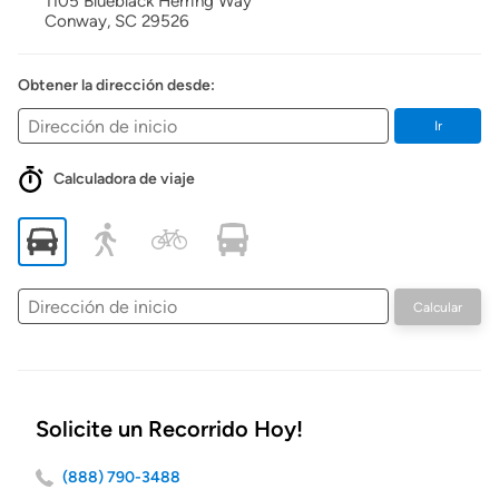
1105 Blueblack Herring Way
Conway,
SC
29526
Obtener la dirección desde:
Ir
Calculadora de viaje
Dirección
Calcular
de
inicio
Solicite un Recorrido Hoy!
(888) 790-3488