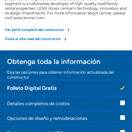
Obtener Aprobación Previa
segment is a nationwide developer of high-quality multifamily
rental properties. LENX drives Lennar's technology, innovation and
strategic investments. For more information about Lennar, please
Preparar mi casa para la venta
visit www.lennar.com.
Ver perfil completo del constructor
Seguro de propietarios
Visite el sitio web del constructor
Obtener ofertas por mi casa
Obtenga toda la información
¡Gracias!
Elija las opciones para obtener información actualizada del
constructor
¡
U
Folleto Digital Gratis
n
a
g
e
Detalles completos de costos
n
t
Opciones de diseño y remodelaciones
e
l
e