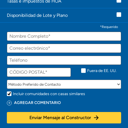
Tasas e impuestos de HOA
c
o
n
Disponibilidad de Lote y Plano
t
a
c
*Requerido
t
Nombre
a
r
á
Correo
p
electrónico
r
Teléfono
o
n
t
Fuera de EE. UU.
o
!
Incluir comunidades con casas similares
AGREGAR COMENTARIO
Enviar Mensaje al Constructor