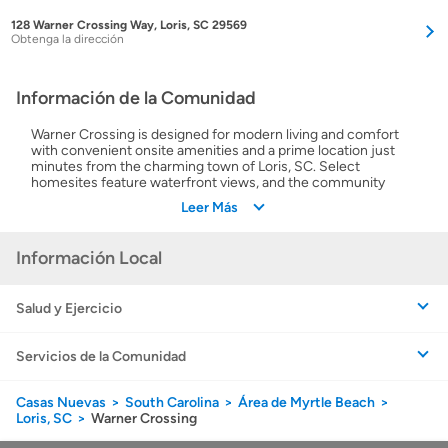
128 Warner Crossing Way, Loris, SC 29569
Obtenga la dirección
Información de la Comunidad
Warner Crossing is designed for modern living and comfort
with convenient onsite amenities and a prime location just
minutes from the charming town of Loris, SC. Select
homesites feature waterfront views, and the community
offers a fantastic swimming pool, playground and lush
Leer Más
community gardens. Nearby Loris Nature Park features miles
of hike and bike trails, and players of all skill levels will enjoy
the short drive to the Diamondback Golf Club. Residents have
Información Local
convenient access to local shopping, dining and
entertainment.
Salud y Ejercicio
Servicios de la Comunidad
Casas Nuevas
South Carolina
Área de Myrtle Beach
Loris, SC
Warner Crossing