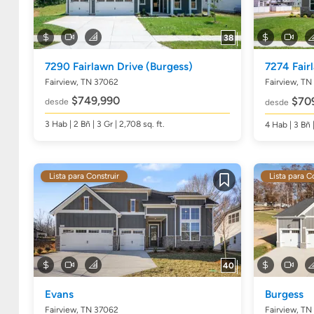
38
7290 Fairlawn Drive
(Burgess)
7274 Fair
Fairview, TN 37062
Fairview, TN
$749,990
$70
desde
desde
3
Hab
| 2
Bñ
| 3 Gr | 2,708
sq. ft.
4
Hab
| 3
Bñ
Lista para Construir
Lista para C
Guardar
40
Evans
Burgess
Fairview, TN 37062
Fairview, TN