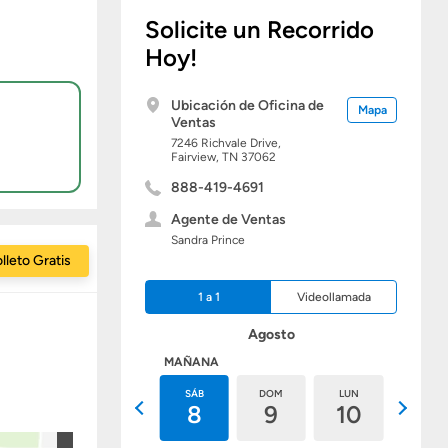
Solicite un Recorrido
Hoy!
Ubicación de Oficina de
Mapa
Ventas
7246 Richvale Drive,
Fairview,
TN
37062
888-419-4691
Agente de Ventas
Sandra Prince
lleto Gratis
1 a 1
Videollamada
Agosto
HOY
MAÑANA
VIE
SÁB
DOM
LUN
MAR
7
8
9
10
11