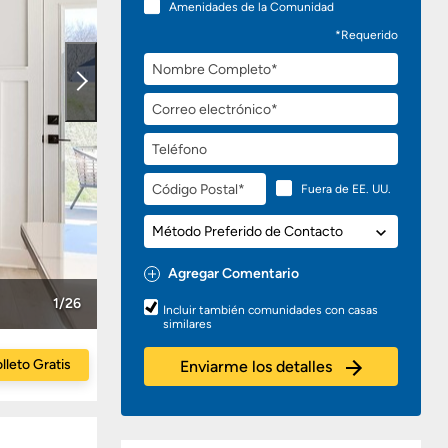
Amenidades de la Comunidad
*Requerido
Nombre
Completo
Correo
electrónico
Teléfono
Código
Fuera de EE. UU.
Postal
Método
Preferido
de
Agregar Comentario
Contacto
Preguntas
1/26
Incluir también comunidades con casas
o
similares
Comentarios
lleto Gratis
Enviarme los detalles