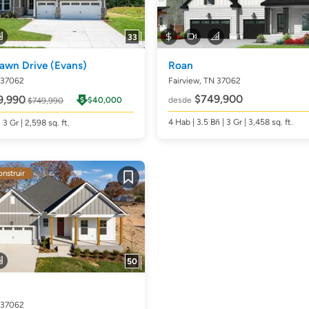
33
lawn Drive
(Evans)
Roan
 37062
Fairview, TN 37062
$749,900
9,990
$40,000
desde
$749,990
4
Hab
| 3.5
Bñ
| 3 Gr | 3,458
sq. ft.
| 3 Gr | 2,598
sq. ft.
onstruir
Guardar
50
 37062