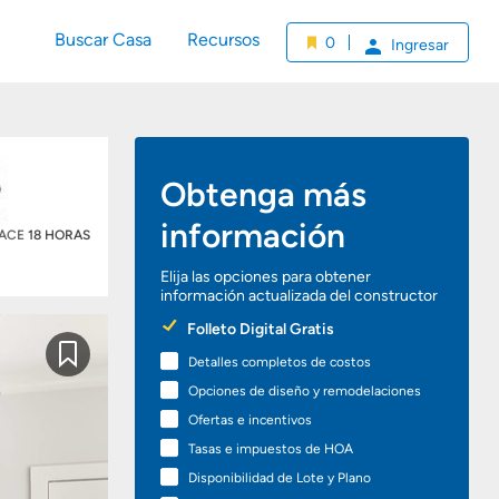
Buscar Casa
Recursos
0
Ingresar
Obtenga más
información
HACE
18 HORAS
Elija las opciones para obtener
información actualizada del constructor
Preferred
Folleto Digital Gratis
Options
Detalles completos de costos
Guardar
Opciones de diseño y remodelaciones
Ofertas e incentivos
Tasas e impuestos de HOA
Disponibilidad de Lote y Plano