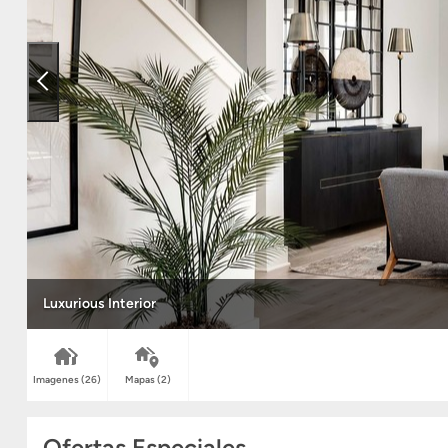
Luxurious Interior
Imagenes
(26)
Mapas
(2)
Ofertas Especiales