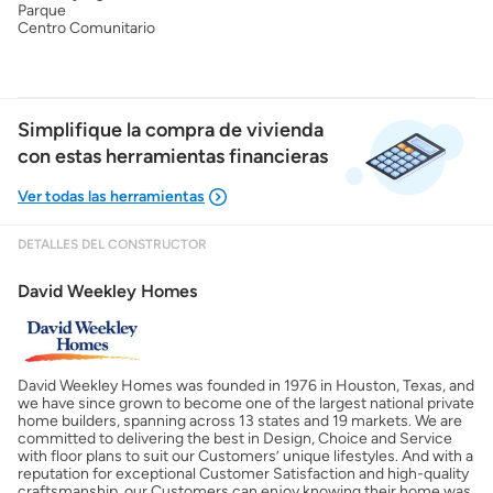
Parque
Centro Comunitario
Simplifique la compra de vivienda
con estas herramientas financieras
DETALLES DEL CONSTRUCTOR
Mostrarme lo que puedo pagar
David Weekley Homes
Costos casa nueva vs. usada
David Weekley Homes was founded in 1976 in Houston, Texas, and
Obtener mi puntaje de crédito
we have since grown to become one of the largest national private
home builders, spanning across 13 states and 19 markets. We are
committed to delivering the best in Design, Choice and Service
Calcular mi hipoteca
with floor plans to suit our Customers’ unique lifestyles. And with a
reputation for exceptional Customer Satisfaction and high-quality
craftsmanship, our Customers can enjoy knowing their home was