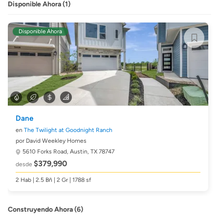
Disponible Ahora (1)
Disponible Ahora
Dane
en
The Twilight at Goodnight Ranch
por David Weekley Homes
5610 Forks Road,
Austin, TX 78747
$379,990
desde
2 Hab | 2.5 Bñ | 2 Gr | 1788 sf
Construyendo Ahora (6)