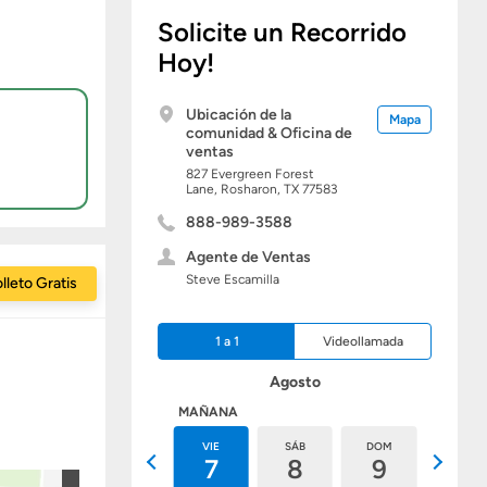
Solicite un Recorrido
Hoy!
Ubicación de la
Mapa
comunidad & Oficina de
ventas
827 Evergreen Forest
Lane,
Rosharon,
TX
77583
888-989-3588
Agente de Ventas
Steve Escamilla
lleto Gratis
1 a 1
Videollamada
Agosto
HOY
MAÑANA
JUE
VIE
SÁB
DOM
LUN
6
7
8
9
10