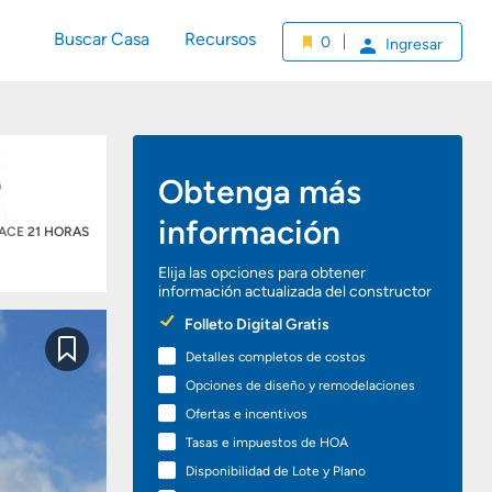
Buscar Casa
Recursos
0
Ingresar
Obtenga más
información
HACE
21 HORAS
Elija las opciones para obtener
información actualizada del constructor
Preferred
Folleto Digital Gratis
Options
Detalles completos de costos
Guardar
Opciones de diseño y remodelaciones
Ofertas e incentivos
Tasas e impuestos de HOA
Disponibilidad de Lote y Plano