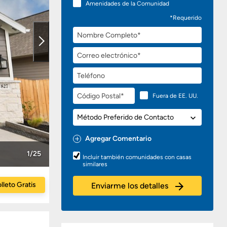
Amenidades de la Comunidad
*Requerido
Nombre
Completo
Correo
electrónico
Teléfono
Código
Fuera de EE. UU.
Postal
Método
Preferido
de
Agregar Comentario
Contacto
Preguntas
1/25
Incluir también comunidades con casas
o
similares
Comentarios
lleto Gratis
Enviarme los detalles