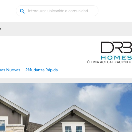
Buscar
Buscar
casas
nuevas
a
ÚLTIMA ACTUALIZACIÓN 
sas Nuevas
2
Mudanza Rápida