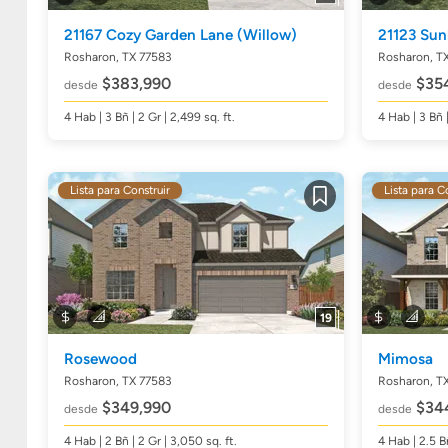
21167 Cozy Garden Lane
(Willow)
21123 Sun
Rosharon, TX 77583
Rosharon, T
$383,990
$35
desde
desde
4
Hab
| 3
Bñ
| 2 Gr | 2,499
sq. ft.
4
Hab
| 3
Bñ
Lista para Construir
Lista para C
Guardar
19
Rosewood
Mimosa
Rosharon, TX 77583
Rosharon, T
$349,990
$34
desde
desde
4
Hab
| 2
Bñ
| 2 Gr | 3,050
sq. ft.
4
Hab
| 2.5
B