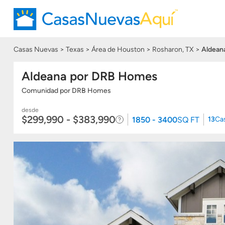
Casas Nuevas
Texas
Área de Houston
Rosharon, TX
Aldean
Aldeana por DRB Homes
Comunidad
por
DRB Homes
desde
$299,990 - $383,990
1850 - 3400
SQ FT
13
Ca