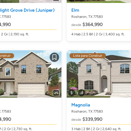
light Grove Drive
(Juniper)
Elm
X 77583
Rosharon, TX 77583
4,990
$364,990
desde
| 2 Gr | 2,190
sq. ft.
4
Hab
| 2.5
Bñ
| 2 Gr | 3,400
sq. ft.
onstruir
Lista para Construir
Guardar
25
Magnolia
X 77583
Rosharon, TX 77583
4,990
$339,990
desde
ñ
| 2 Gr | 2,730
sq. ft.
3
Hab
| 2
Bñ
| 2 Gr | 2,640
sq. ft.