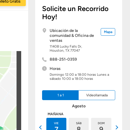
lleto Gratis
Solicite un Recorrido
Hoy!
Ubicación de la
Mapa
comunidad & Oficina de
ventas
11408 Lucky Falls Dr,
Houston,
TX
77047
888-251-0359
Horas
Domingo 12:00 a 18:00 horas Lunes a
sábado 10:00 a 18:00 horas
1 a 1
Videollamada
Agosto
HOY
MAÑANA
JUE
VIE
SÁB
DOM
LUN
6
7
8
9
10