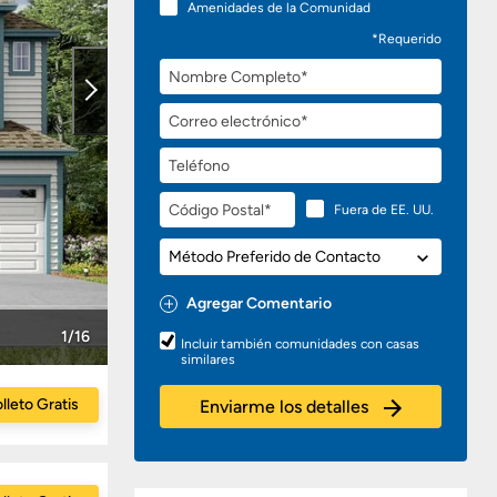
Amenidades de la Comunidad
*Requerido
Nombre
Completo
Correo
electrónico
Teléfono
Código
Fuera de EE. UU.
Postal
Método
Preferido
de
Agregar Comentario
Contacto
Preguntas
1/16
Incluir también comunidades con casas
o
similares
Comentarios
lleto Gratis
Enviarme los detalles