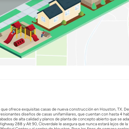
l que ofrece exquisitas casas de nueva construcción en Houston, TX. De
esionantes diseños de casas unifamiliares, que cuentan con hasta 4 hab
bados de alta calidad y planos de planta de concepto abierto que se ada
hway 288 y Alt 90, Cloverdale le asegura que nunca estará lejos de la 
as Medical Center y al centro de Houston. Pase los fines de semana explor