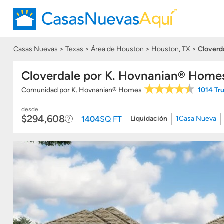
Casas Nuevas
Texas
Área de Houston
Houston, TX
Cloverd
Cloverdale por K. Hovnanian® Home
Comunidad
por
K. Hovnanian® Homes
1014 Tr
desde
$294,608
1404
SQ FT
Liquidación
1
Casa Nueva