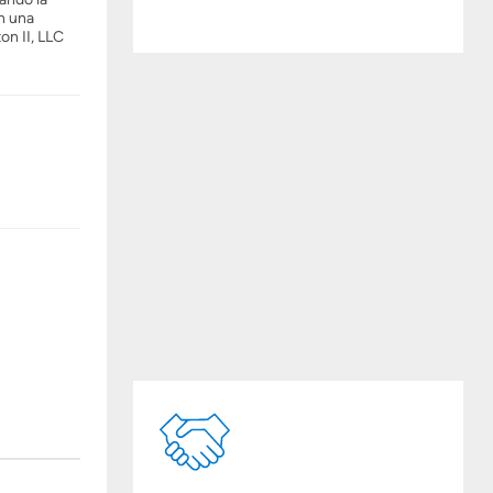
n una
on II, LLC