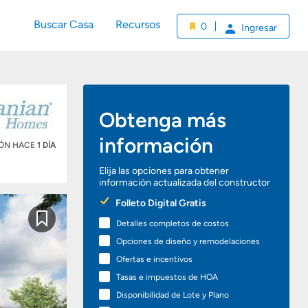
Buscar Casa
Recursos
0
Ingresar
Obtenga más
información
IÓN HACE
1 DÍA
Elija las opciones para obtener
información actualizada del constructor
Preferred
Folleto Digital Gratis
Options
Detalles completos de costos
Guardar
Opciones de diseño y remodelaciones
Ofertas e incentivos
Tasas e impuestos de HOA
Disponibilidad de Lote y Plano