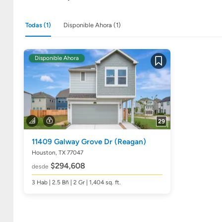
Todas (1)
Disponible Ahora (1)
Disponible Ahora
Guardar
29
11409 Galway Grove Dr
(Reagan)
Houston, TX 77047
$294,608
desde
3
Hab
| 2.5
Bñ
| 2 Gr | 1,404
sq. ft.