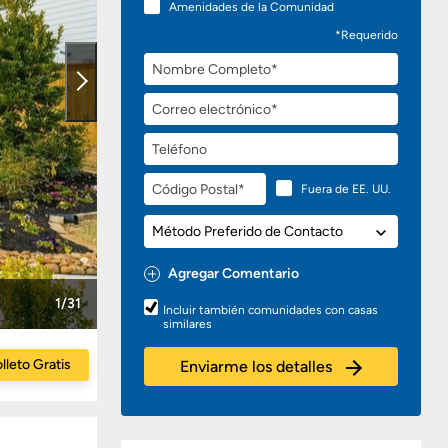
Amenidades de la Comunidad
*Requerido
Nombre
Completo
Correo
electrónico
Teléfono
Código
Fuera de EE. UU.
Postal
Método
Preferido
de
Agregar Comentario
Contacto
Preguntas
1/31
Incluir también comunidades con casas
o
similares
Comentarios
lleto Gratis
Enviarme los detalles