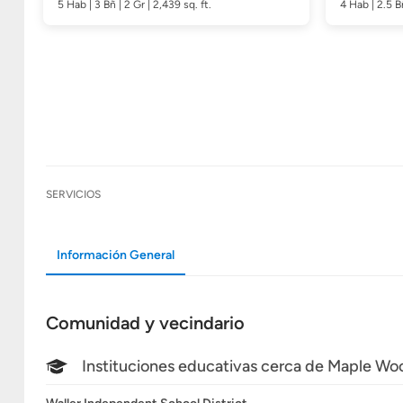
5
Hab
| 3
Bñ
| 2 Gr | 2,439
sq. ft.
4
Hab
| 2.5
B
SERVICIOS
Información General
Comunidad y vecindario
Instituciones educativas cerca de Maple Wo