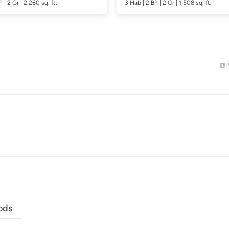
ñ
| 2 Gr | 2,260
sq. ft.
3
Hab
| 2
Bñ
| 2 Gr | 1,508
sq. ft.
ods