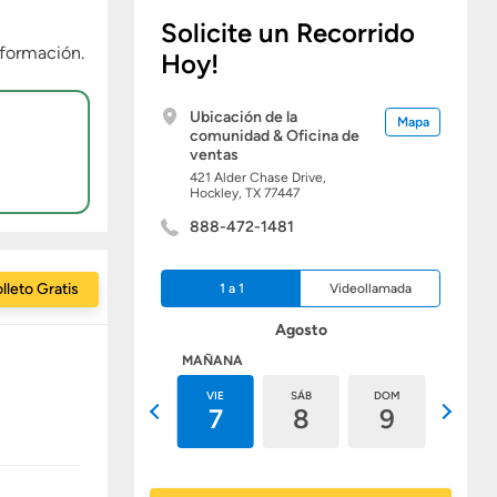
Solicite un Recorrido
formación.
Hoy!
Ubicación de la
Mapa
comunidad & Oficina de
ventas
421 Alder Chase Drive,
Hockley,
TX
77447
888-472-1481
lleto Gratis
1 a 1
Videollamada
Agosto
HOY
MAÑANA
JUE
VIE
SÁB
DOM
LUN
6
7
8
9
10