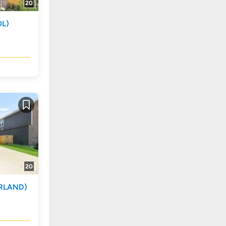
20
OL)
Guardar
20
RLAND)