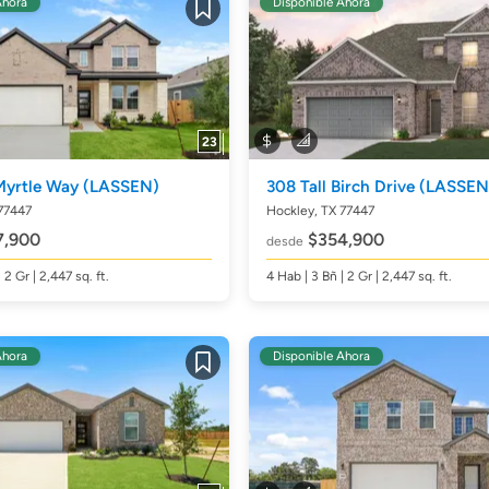
Ahora
Disponible Ahora
Guardar
23
Myrtle Way
(LASSEN)
308 Tall Birch Drive
(LASSEN
77447
Hockley, TX 77447
7,900
$354,900
desde
| 2 Gr | 2,447
sq. ft.
4
Hab
| 3
Bñ
| 2 Gr | 2,447
sq. ft.
Ahora
Disponible Ahora
Guardar