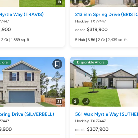
19
Myrtle Way
(TRAVIS)
213 Elm Spring Drive
(BRIST
77447
Hockley, TX 77447
,900
$319,900
desde
| 2 Gr | 1,869
sq. ft.
5
Hab
| 3
Bñ
| 2 Gr | 2,439
sq. ft.
Ahora
Disponible Ahora
Guardar
21
pring Drive
(SILVERBELL)
561 Wax Myrtle Way
(SUTHE
77447
Hockley, TX 77447
9,900
$307,900
desde