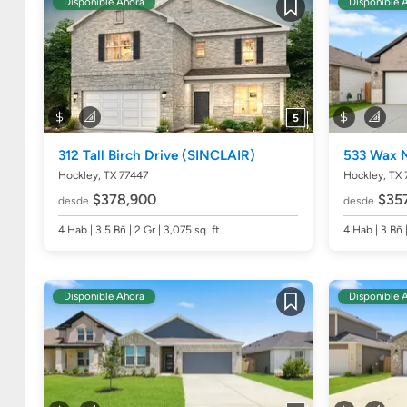
Disponible Ahora
Disponible 
Guardar
5
312 Tall Birch Drive
(SINCLAIR)
533 Wax 
Hockley, TX 77447
Hockley, TX 
$378,900
$35
desde
desde
4
Hab
| 3.5
Bñ
| 2 Gr | 3,075
sq. ft.
4
Hab
| 3
Bñ
Disponible Ahora
Disponible 
Guardar