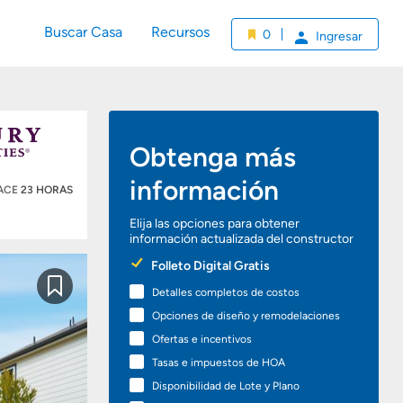
Buscar Casa
Recursos
0
Ingresar
Obtenga más
información
HACE
23 HORAS
Elija las opciones para obtener
información actualizada del constructor
Preferred
Folleto Digital Gratis
Options
Detalles completos de costos
Guardar
Opciones de diseño y remodelaciones
Ofertas e incentivos
Tasas e impuestos de HOA
Disponibilidad de Lote y Plano