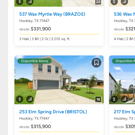
22
537 Wax Myrtle Way
(BRAZOS)
536 Wax 
Hockley, TX 77447
Hockley, TX 
$331,900
$321
desde
desde
3
Hab
| 3
Bñ
| 2 Gr | 2,012
sq. ft.
4
Hab
| 2
Bñ
Disponible Ahora
Disponible 
Guardar
18
253 Elm Spring Drive
(BRISTOL)
217 Elm S
Hockley, TX 77447
Hockley, TX 
$315,900
$30
desde
desde