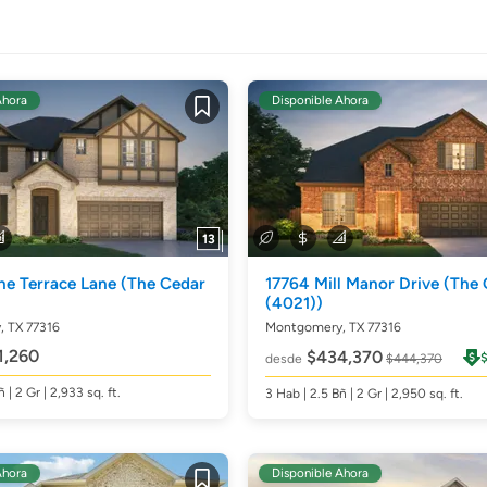
Ahora
Disponible Ahora
Guardar
13
ne Terrace Lane
(The Cedar
17764 Mill Manor Drive
(The 
(4021))
 TX 77316
Montgomery, TX 77316
,260
$434,370
desde
$444,370
ñ
| 2 Gr | 2,933
sq. ft.
3
Hab
| 2.5
Bñ
| 2 Gr | 2,950
sq. ft.
Ahora
Disponible Ahora