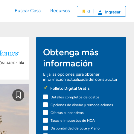
Buscar Casa
Recursos
0
Ingresar
Obtenga más
información
IÓN HACE
1 DÍA
Elija las opciones para obtener
información actualizada del constructor
Preferred
Folleto Digital Gratis
Options
Detalles completos de costos
Guardar
Opciones de diseño y remodelaciones
Ofertas e incentivos
Tasas e impuestos de HOA
Disponibilidad de Lote y Plano