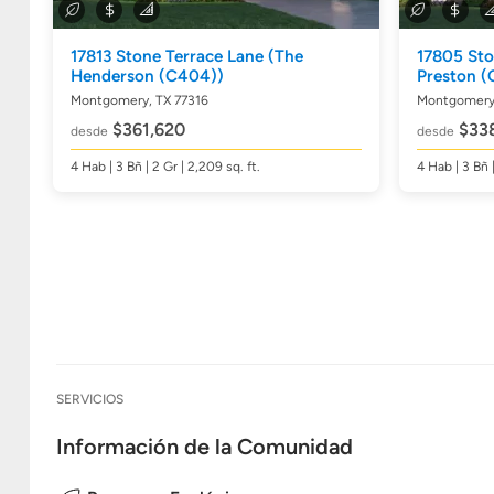
17813 Stone Terrace Lane
(The
17805 Sto
Henderson (C404))
Preston (
Montgomery, TX 77316
Montgomery,
$361,620
$33
desde
desde
4
Hab
| 3
Bñ
| 2 Gr | 2,209
sq. ft.
4
Hab
| 3
Bñ
SERVICIOS
Información de la Comunidad