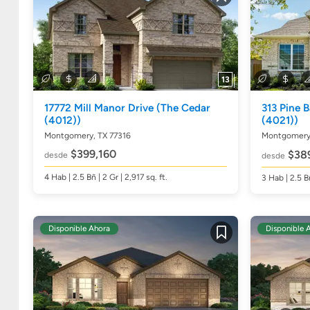
Guardar
13
17772 Mill Manor Drive
(The Cedar
313 Pine 
(4012))
(4021))
Montgomery, TX 77316
Montgomery,
$399,160
$38
desde
desde
4
Hab
| 2.5
Bñ
| 2 Gr | 2,917
sq. ft.
3
Hab
| 2.5
B
Disponible Ahora
Disponible 
Guardar