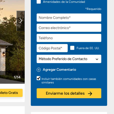
Amenidades de la Comunidad
*Requerido
Nombre
Completo
Correo
electrónico
Teléfono
Código
Fuera de EE. UU.
Postal
Método
Preferido
de
Agregar Comentario
Contacto
Preguntas
1/14
Incluir también comunidades con casas
o
similares
Comentarios
lleto Gratis
Enviarme los detalles