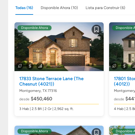
Todas (16)
Disponible Ahora (10)
Lista para Construir (6)
Disponible Ahora
Disponible 
Guardar
17833 Stone Terrace Lane
(The
17801 Sto
Chesnut (4021))
(4012))
Montgomery, TX 77316
Montgomery,
$450,460
$441
desde
desde
3
Hab
| 2.5
Bñ
| 2 Gr | 2,962
sq. ft.
4
Hab
| 2.5
B
Disponible Ahora
Disponible 