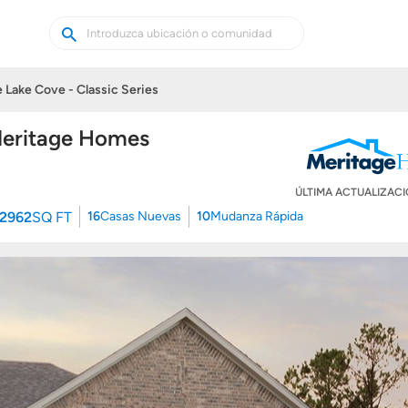
Buscar
Buscar
casas
nuevas
e Lake Cove - Classic Series
 Meritage Homes
ÚLTIMA ACTUALIZAC
 2962
SQ FT
16
Casas Nuevas
10
Mudanza Rápida