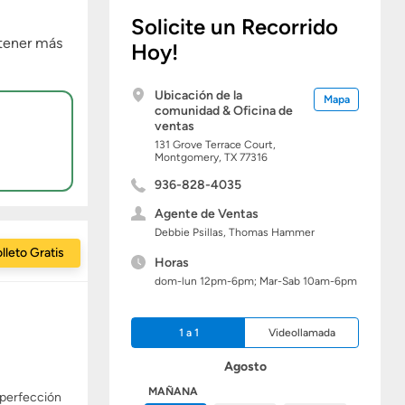
Solicite un Recorrido
btener más
Hoy!
Ubicación de la
Mapa
comunidad & Oficina de
ventas
131 Grove Terrace Court,
Montgomery,
TX
77316
936-828-4035
Agente de Ventas
Debbie Psillas, Thomas Hammer
lleto Gratis
Horas
dom-lun 12pm-6pm; Mar-Sab 10am-6pm
1 a 1
Videollamada
Agosto
HOY
MAÑANA
 perfección