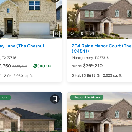
Guardar
16
Bay Lane
(The Chesnut
204 Raine Manor Court
(The
(C454))
 TX 77316
Montgomery, TX 77316
$369,210
9,760
$10,000
desde
$399,760
5
Hab
| 3
Bñ
| 2 Gr | 2,923
sq. ft.
ñ
| 2 Gr | 2,950
sq. ft.
Ahora
Disponible Ahora
Guardar