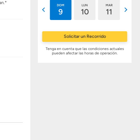
an.*
SÁB
DOM
LUN
MAR
MIÉ
8
9
10
11
12
Solicitar un Recorrido
Tenga en cuenta que las condiciones actuales
pueden afectar las horas de operación.