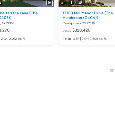
16
ne Terrace Lane
(The
17768 Mill Manor Drive
(The
C403))
Henderson (C404))
 TX 77316
Montgomery, TX 77316
8,270
$328,420
desde
| 2 Gr | 2,012
sq. ft.
4
Hab
| 3
Bñ
| 2 Gr | 2,209
sq. ft.