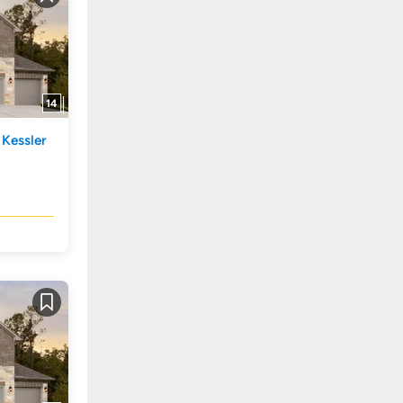
Guardar
14
 Kessler
Guardar