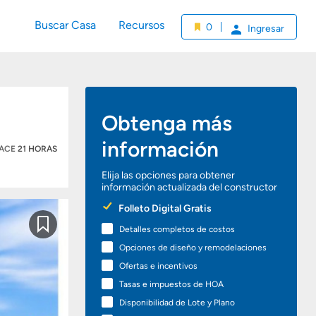
Buscar Casa
Recursos
0
Ingresar
Obtenga más
información
HACE
21 HORAS
Elija las opciones para obtener
información actualizada del constructor
Preferred
Folleto Digital Gratis
Options
Detalles completos de costos
Guardar
Opciones de diseño y remodelaciones
Ofertas e incentivos
Tasas e impuestos de HOA
Disponibilidad de Lote y Plano