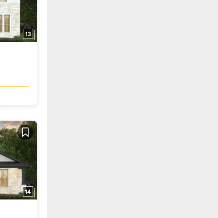
13
Guardar
14