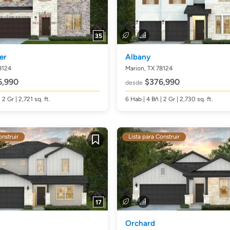
35
er
Albany
8124
Marion, TX 78124
,990
$376,990
desde
| 2 Gr | 2,721
sq. ft.
6
Hab
| 4
Bñ
| 2 Gr | 2,730
sq. ft.
onstruir
Lista para Construir
Guardar
17
Orchard