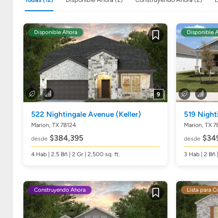
Disponible Ahora
Disponible 
Guardar
9
522 Nightingale Avenue
(Keller)
519 Night
Marion, TX 78124
Marion, TX 7
$384,395
$34
desde
desde
4
Hab
| 2.5
Bñ
| 2 Gr | 2,500
sq. ft.
3
Hab
| 2
Bñ
Construyendo Ahora
Lista para C
Guardar