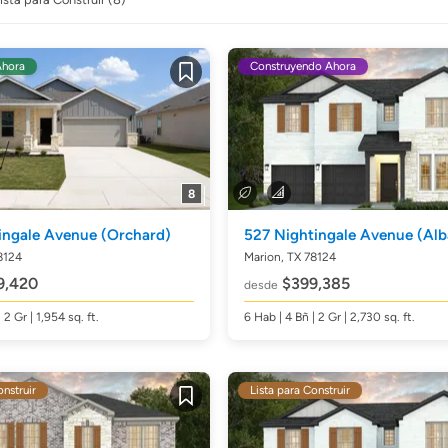
Ahora
Construyendo Ahora
Guardar
8
ingale Avenue
(Orchard)
527 Nightingale Avenue
(Alb
8124
Marion, TX 78124
9,420
$399,385
desde
| 2 Gr | 1,954
sq. ft.
6
Hab
| 4
Bñ
| 2 Gr | 2,730
sq. ft.
onstruir
Lista para Construir
Guardar