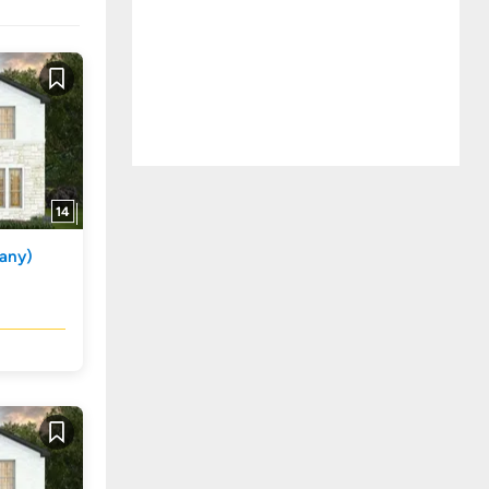
Guardar
14
any)
Guardar