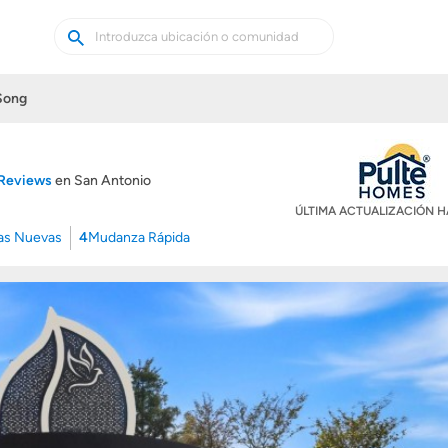
Buscar
Buscar
casas
nuevas
Song
 Reviews
en San Antonio
ÚLTIMA ACTUALIZACIÓN 
as Nuevas
4
Mudanza Rápida