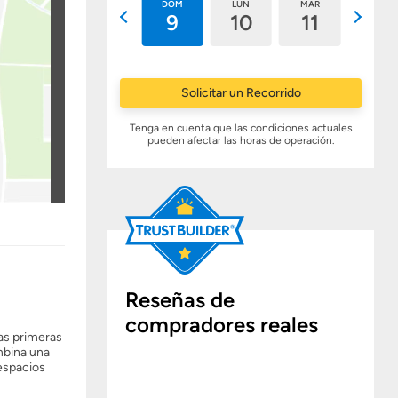
SÁB
DOM
LUN
MAR
MIÉ
8
9
10
11
12
Solicitar un Recorrido
Tenga en cuenta que las condiciones actuales
pueden afectar las horas de operación.
Reseñas de
compradores reales
as primeras
mbina una
espacios