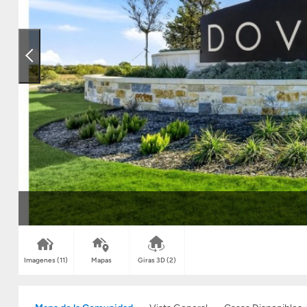
Imagenes
(11)
Mapas
Giras 3D
(2)