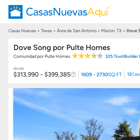
Casas Nuevas
Texas
Área de San Antonio
Marion, TX
Dove 
Dove Song por Pulte Homes
Comunidad
por
Pulte Homes
325 TrustBuilder
desde
$313,990 - $399,385
1609 - 2730
SQ FT
12
Cas