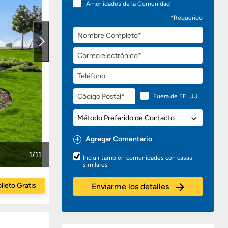
Amenidades de la Comunidad
*Requerido
Nombre
Completo
Correo
electrónico
Teléfono
Código
Fuera de EE. UU.
Postal
Método
Preferido
de
Agregar Comentario
Contacto
Preguntas
1/11
Incluir también comunidades con casas
o
similares
Comentarios
lleto Gratis
Enviarme los detalles