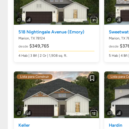
31
518 Nightingale Avenue
(Emory)
Sweetwat
Marion, TX 78124
Marion, TX 7
$349,765
$376
desde
desde
4
Hab
| 3
Bñ
| 2 Gr | 1,908
sq. ft.
5
Hab
| 4
Bñ
Lista para Construir
Lista para C
Guardar
12
Keller
Hardin