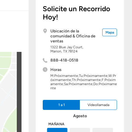
Solicite un Recorrido
Hoy!
Ubicación de la
Mapa
comunidad & Oficina de
ventas
1322 Blue Jay Court,
Marion,
TX
78124
888-418-0518
Horas
M:Próximamente;Tu:Próximamente;W:Pr
óximamente;Th:Próximamente;F:Próxim
amente;Sa:Próximamente;Do:Próximame
nte
1 a 1
Videollamada
Agosto
HOY
MAÑANA