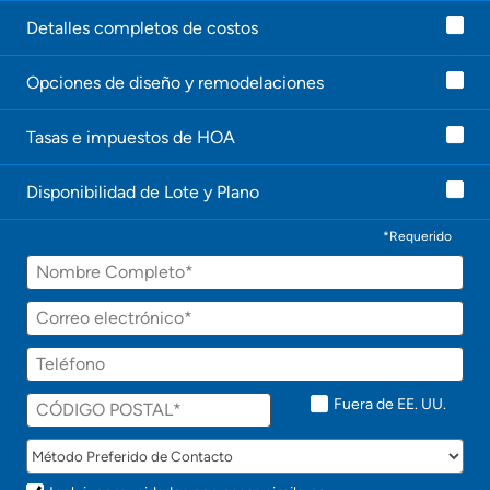
g
e
Detalles completos de costos
n
t
Opciones de diseño y remodelaciones
e
l
e
Tasas e impuestos de HOA
c
o
n
Disponibilidad de Lote y Plano
t
a
c
*Requerido
t
Nombre
a
r
á
Correo
p
electrónico
r
Teléfono
o
n
t
Fuera de EE. UU.
o
!