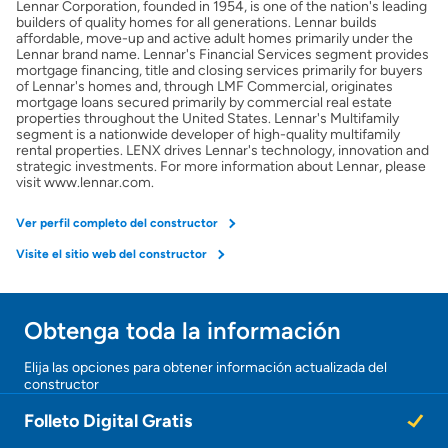
Lennar Corporation, founded in 1954, is one of the nation's leading
Obtener mi puntaje de crédito
builders of quality homes for all generations. Lennar builds
affordable, move-up and active adult homes primarily under the
Lennar brand name. Lennar's Financial Services segment provides
Calcular mi hipoteca
mortgage financing, title and closing services primarily for buyers
of Lennar's homes and, through LMF Commercial, originates
mortgage loans secured primarily by commercial real estate
properties throughout the United States. Lennar's Multifamily
Obtener Aprobación Previa
segment is a nationwide developer of high-quality multifamily
rental properties. LENX drives Lennar's technology, innovation and
strategic investments. For more information about Lennar, please
Preparar mi casa para la venta
visit www.lennar.com.
Ver perfil completo del constructor
Seguro de propietarios
Visite el sitio web del constructor
Obtener ofertas por mi casa
Obtenga toda la información
¡Gracias!
Elija las opciones para obtener información actualizada del
constructor
¡
U
Folleto Digital Gratis
n
a