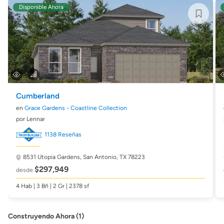
Disponible Ahora
Cumberland
en
Grace Gardens - Coastline Collection
por Lennar
1138 Reseñas
8531 Utopia Gardens,
San Antonio, TX 78223
$297,949
desde
4 Hab | 3 Bñ | 2 Gr | 2378 sf
Construyendo Ahora (1)