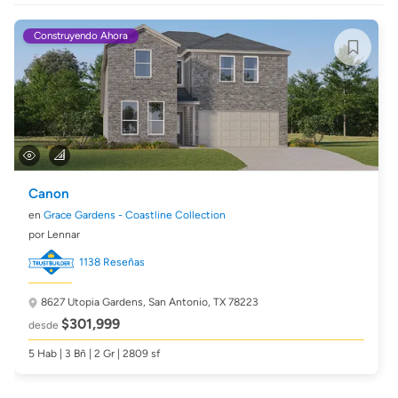
Construyendo Ahora
Canon
en
Grace Gardens - Coastline Collection
por Lennar
1138 Reseñas
8627 Utopia Gardens,
San Antonio, TX 78223
$301,999
desde
5 Hab | 3 Bñ | 2 Gr | 2809 sf