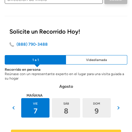
de
inicio
Solicite un Recorrido Hoy!
(888) 790-3488
1 a 1
Videollamada
Recorrido en persona
Reúnase con un representante experto en el lugar para una visita guiada a
su hogar
Agosto
HOY
MAÑANA
JUE
VIE
SÁB
DOM
LUN
6
7
8
9
10