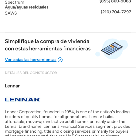
(855) 860-9068
Spectrum
Agua/aguas residuales
(210) 704-7297
SAWS
Simplifique la compra de vivienda
con estas herramientas financieras
DETALLES DEL CONSTRUCTOR
Mostrarme lo que puedo pagar
Lennar
Costos casa nueva vs. usada
Lennar Corporation, founded in 1954, is one of the nation's leading
Obtener mi puntaje de crédito
builders of quality homes for all generations. Lennar builds
affordable, move-up and active adult homes primarily under the
Lennar brand name. Lennar's Financial Services segment provides
Calcular mi hipoteca
mortgage financing, title and closing services primarily for buyers