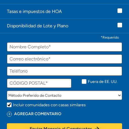
l
e
Tasas e impuestos de HOA
c
o
n
Disponibilidad de Lote y Plano
t
a
c
*Requerido
t
Nombre
a
r
á
Correo
p
electrónico
r
Teléfono
o
n
t
Fuera de EE. UU.
o
!
Incluir comunidades con casas similares
AGREGAR COMENTARIO
Enviar Mensaje al Constructor