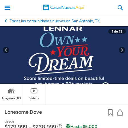
Todas las comunidades nuevas en San Antonio, TX
1
de
13
CasasNuevasAqui
Imagenes
(12)
Videos
Co
Lonesome Dove
desde
$179,999 - $238,999
Hasta $5,000