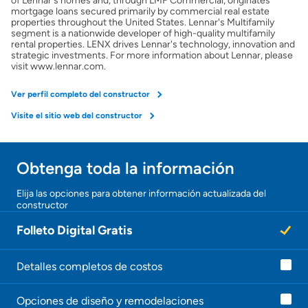
of Lennar's homes and, through LMF Commercial, originates
mortgage loans secured primarily by commercial real estate
properties throughout the United States. Lennar's Multifamily
Obtener Aprobación Previa
segment is a nationwide developer of high-quality multifamily
rental properties. LENX drives Lennar's technology, innovation and
strategic investments. For more information about Lennar, please
Preparar mi casa para la venta
visit www.lennar.com.
Ver perfil completo del constructor
Seguro de propietarios
Visite el sitio web del constructor
Obtener ofertas por mi casa
Obtenga toda la información
¡Gracias!
Elija las opciones para obtener información actualizada del
constructor
¡
U
Folleto Digital Gratis
n
a
g
e
Detalles completos de costos
n
t
Opciones de diseño y remodelaciones
e