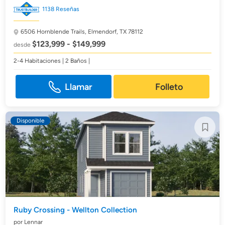
1138 Reseñas
6506 Hornblende Trails,
Elmendorf, TX 78112
$123,999 - $149,999
desde
2-4 Habitaciones | 2 Baños |
Llamar
Folleto
Disponible
Ruby Crossing - Wellton Collection
por Lennar