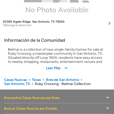
20384 Agate Ridge, San Antonio, TX 78264
Obtenga la dirección
Información de la Comunidad
Belmar is a collection of new single-family homes for sale at
Ruby Crossing, a masterplan community in San Antonio, TX.
Situated directly off Loop 1604, residents have easy access
to nearby shopping, restaurants, entertainment venues and
more. Plus, students in the community will attend schools in
Leer Más
the highly respected Southside ISD.
Casas Nuevas
Texas
Área de San Antonio
San Antonio, TX
Ruby Crossing - Belmar Collection
Encuentre Casas Nuevas por Área
Buscar Casas Nuevas por Estado