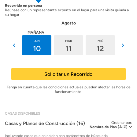
Recorrido en persona
Reúnase con un representante experto en el lugar para una visita guiada a
su hogar
Agosto
HOY
MAÑANA
DOM
LUN
MAR
MIÉ
JUE
9
10
11
12
13
Solicitar un Recorrido
Tenga en cuenta que las condiciones actuales pueden afectar las horas de
funcionamiento.
CASAS DISPONIBLES
Casas y Planos de Construcción (16)
Ordenar por:
Incluyendo casas que coinciden con parámetros de búsqueda.