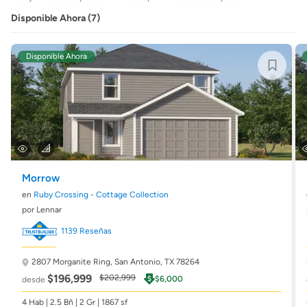
Disponible Ahora (7)
Disponible Ahora
Morrow
en
Ruby Crossing - Cottage Collection
por Lennar
1139 Reseñas
2807 Morganite Ring,
San Antonio, TX 78264
$196,999
$202,999
$6,000
desde
4 Hab | 2.5 Bñ | 2 Gr | 1867 sf