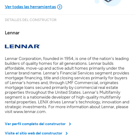
DETALLES DEL CONSTRUCTOR
Mostrarme lo que puedo pagar
Lennar
Costos casa nueva vs. usada
Lennar Corporation, founded in 1954, is one of the nation's leading
Obtener mi puntaje de crédito
builders of quality homes for all generations. Lennar builds
affordable, move-up and active adult homes primarily under the
Lennar brand name. Lennar's Financial Services segment provides
Calcular mi hipoteca
mortgage financing, title and closing services primarily for buyers
of Lennar's homes and, through LMF Commercial, originates
mortgage loans secured primarily by commercial real estate
properties throughout the United States. Lennar's Multifamily
Obtener Aprobación Previa
segment is a nationwide developer of high-quality multifamily
rental properties. LENX drives Lennar's technology, innovation and
strategic investments. For more information about Lennar, please
Preparar mi casa para la venta
visit www.lennar.com.
Ver perfil completo del constructor
Seguro de propietarios
Visite el sitio web del constructor