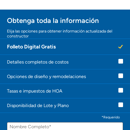
Obtener ofertas por mi casa
Obtenga toda la información
¡Gracias!
Elija las opciones para obtener información actualizada del
constructor
¡
U
Folleto Digital Gratis
n
a
g
e
Detalles completos de costos
n
t
Opciones de diseño y remodelaciones
e
l
e
Tasas e impuestos de HOA
c
o
n
Disponibilidad de Lote y Plano
t
a
c
*Requerido
t
Nombre
a