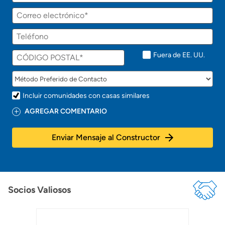
r
á
Correo
p
electrónico
r
Teléfono
o
n
t
Fuera de EE. UU.
o
!
Incluir comunidades con casas similares
AGREGAR COMENTARIO
Enviar Mensaje al Constructor
Socios Valiosos