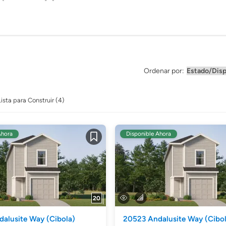
Ordenar por:
Lista para Construir (4)
Ahora
Disponible Ahora
Guardar
20
dalusite Way
(Cibola)
20523 Andalusite Way
(Cibo