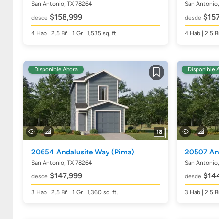
San Antonio, TX 78264
San Antonio
$158,999
$157
desde
desde
4
Hab
| 2.5
Bñ
| 1 Gr | 1,535
sq. ft.
4
Hab
| 2.5
B
Disponible Ahora
Disponible 
Guardar
18
20654 Andalusite Way
(Pima)
20507 An
San Antonio, TX 78264
San Antonio
$147,999
$144
desde
desde
3
Hab
| 2.5
Bñ
| 1 Gr | 1,360
sq. ft.
3
Hab
| 2.5
B