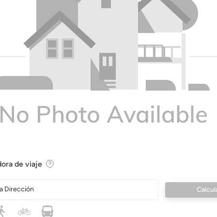
ora de viaje
a Dirección