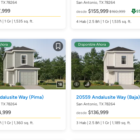
, TX 78264
San Antonio, TX 78264
,999
$155,999
$
desde
$160,999
ñ
| 1 Gr | 1,535
sq. ft.
4
Hab
| 2.5
Bñ
| 1 Gr | 1,535
sq. ft.
Ahora
Disponible Ahora
Guardar
18
dalusite Way
(Pima)
20559 Andalusite Way
(Baja)
, TX 78264
San Antonio, TX 78264
,999
$136,999
desde
ñ
| 1 Gr | 1,360
sq. ft.
3
Hab
| 2.5
Bñ
| 1 Gr | 1,189
sq. ft.