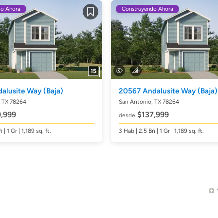
do Ahora
Construyendo Ahora
Guardar
15
dalusite Way
(Baja)
20567 Andalusite Way
(Baja)
, TX 78264
San Antonio, TX 78264
,999
$137,999
desde
ñ
| 1 Gr | 1,189
sq. ft.
3
Hab
| 2.5
Bñ
| 1 Gr | 1,189
sq. ft.