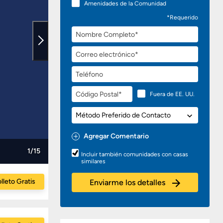
Amenidades de la Comunidad
*Requerido
Nombre
Completo
Correo
electrónico
Teléfono
Código
Fuera de EE. UU.
Postal
Método
Preferido
de
Agregar Comentario
Contacto
Preguntas
1/15
Incluir también comunidades con casas
o
similares
Comentarios
lleto Gratis
Enviarme los detalles