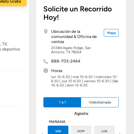
lleto Gratis
Solicite un Recorrido
Hoy!
Ubicación de la
Mapa
comunidad & Oficina de
ventas
, TX.
20384 Agate Ridge,
San
o deportivo
Antonio,
TX
78264
888-703-2464
Horas
lun 10-6:30 | mar 10-6:30 | miércoles 10-
6:30 | Jue 10-6:30 | viernes 10-6:30 | Sáb
10-6:30 | dom 12-6:30
1 a 1
Videollamada
Agosto
HOY
MAÑANA
VIE
SÁB
DOM
LUN
MAR