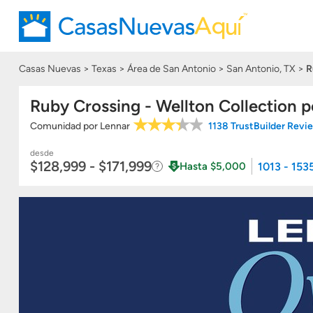
Casas Nuevas
Texas
Área de San Antonio
San Antonio, TX
R
Ruby Crossing - Wellton Collection 
Comunidad
por
Lennar
1138 TrustBuilder Rev
desde
$128,999 - $171,999
1013 - 153
Hasta $5,000