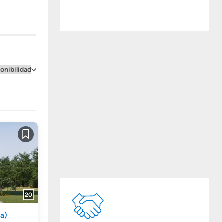
Guardar
20
la)