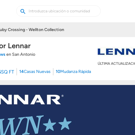
Buscar
Buscar
casas
nuevas
uby Crossing - Wellton Collection
por Lennar
iews
en San Antonio
ÚLTIMA ACTUALIZAC
5
SQ FT
14
Casas Nuevas
10
Mudanza Rápida