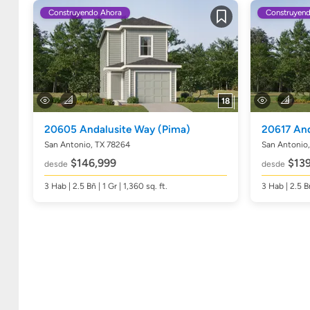
Construyendo Ahora
Construyen
Guardar
18
20605 Andalusite Way
(Pima)
20617 An
San Antonio, TX 78264
San Antonio
$146,999
$139
desde
desde
3
Hab
| 2.5
Bñ
| 1 Gr | 1,360
sq. ft.
3
Hab
| 2.5
B