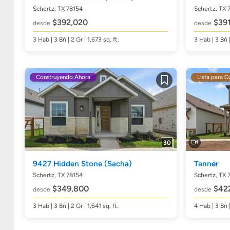
Schertz, TX 78154
Schertz, TX 
$392,020
$391
desde
desde
3
Hab
| 3
Bñ
| 2 Gr | 1,673
sq. ft.
3
Hab
| 3
Bñ
Construyendo Ahora
Lista para C
Guardar
30
9427 Hidden Stone
(Sacha)
Tanner
Schertz, TX 78154
Schertz, TX 
$349,800
$42
desde
desde
3
Hab
| 3
Bñ
| 2 Gr | 1,641
sq. ft.
4
Hab
| 3
Bñ