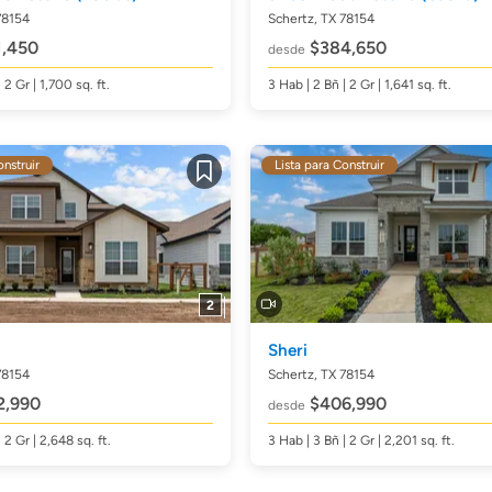
78154
Schertz, TX 78154
,450
$384,650
desde
| 2 Gr | 1,700
sq. ft.
3
Hab
| 2
Bñ
| 2 Gr | 1,641
sq. ft.
onstruir
Lista para Construir
Guardar
2
Sheri
78154
Schertz, TX 78154
2,990
$406,990
desde
| 2 Gr | 2,648
sq. ft.
3
Hab
| 3
Bñ
| 2 Gr | 2,201
sq. ft.