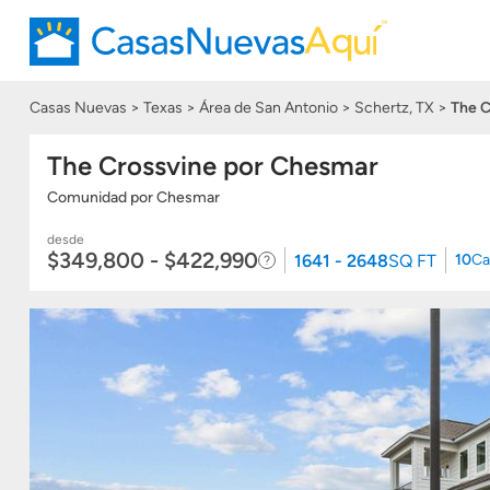
Casas Nuevas
Texas
Área de San Antonio
Schertz, TX
The C
The Crossvine por Chesmar
Comunidad
por Chesmar
desde
$349,800 - $422,990
1641 - 2648
SQ FT
10
Ca