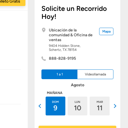
lleto Gratis
Solicite un Recorrido
Hoy!
Ubicación de la
Mapa
comunidad & Oficina de
ventas
9404 Hidden Stone,
Schertz,
TX
78154
888-828-9195
1 a 1
Videollamada
Agosto
HOY
MAÑANA
SÁB
DOM
LUN
MAR
MIÉ
8
9
10
11
12