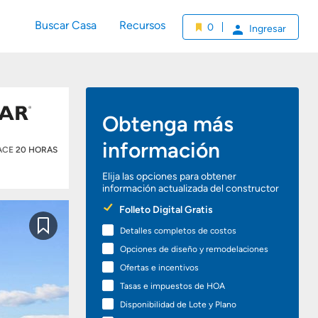
Buscar Casa
Recursos
0
Ingresar
Obtenga más
información
HACE
20 HORAS
Elija las opciones para obtener
información actualizada del constructor
Preferred
Folleto Digital Gratis
Options
Detalles completos de costos
Guardar
Opciones de diseño y remodelaciones
Ofertas e incentivos
Tasas e impuestos de HOA
Disponibilidad de Lote y Plano