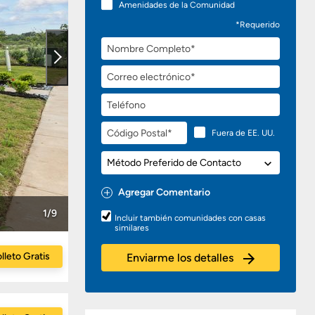
Amenidades de la Comunidad
*Requerido
Nombre
Completo
Correo
electrónico
Teléfono
Código
Fuera de EE. UU.
Postal
Método
Preferido
de
Agregar Comentario
Contacto
Preguntas
1/9
Incluir también comunidades con casas
o
similares
Comentarios
lleto Gratis
Enviarme los detalles