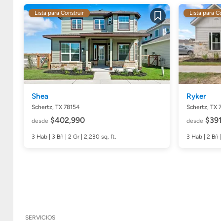
Lista para Construir
Lista para C
Guardar
Shea
Ryker
Schertz, TX 78154
Schertz, TX 
$402,990
$391
desde
desde
3
Hab
| 3
Bñ
| 2 Gr | 2,230
sq. ft.
3
Hab
| 2
Bñ
SERVICIOS