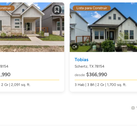
onstruir
Lista para Construir
Guardar
Tobias
78154
Schertz, TX 78154
,990
$366,990
desde
| 2 Gr | 2,091
sq. ft.
3
Hab
| 3
Bñ
| 2 Gr | 1,700
sq. ft.