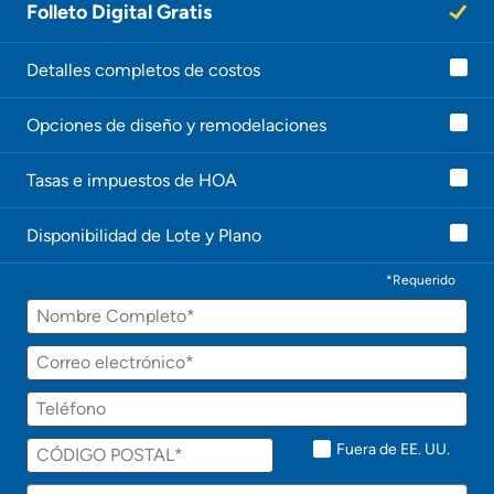
Folleto Digital Gratis
n
a
g
e
Detalles completos de costos
n
t
Opciones de diseño y remodelaciones
e
l
e
Tasas e impuestos de HOA
c
o
n
Disponibilidad de Lote y Plano
t
a
c
*Requerido
t
Nombre
a
r
á
Correo
p
electrónico
r
Teléfono
o
n
t
Fuera de EE. UU.
o
!