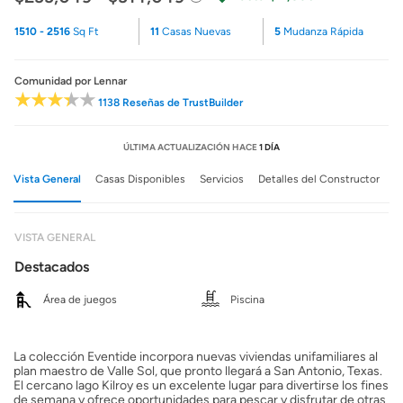
1510 - 2516
Sq Ft
11
Casas Nuevas
5
Mudanza Rápida
Comunidad
por Lennar
1138 Reseñas de TrustBuilder
ÚLTIMA ACTUALIZACIÓN HACE
1 DÍA
Vista General
Casas Disponibles
Servicios
Detalles del Constructor
VISTA GENERAL
Destacados
Área de juegos
Piscina
La colección Eventide incorpora nuevas viviendas unifamiliares al
plan maestro de Valle Sol, que pronto llegará a San Antonio, Texas.
El cercano lago Kilroy es un excelente lugar para divertirse los fines
de semana y ofrece oportunidades para pescar y disfrutar de otras