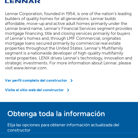
Lennar Corporation, founded in 1954, is one of the nation's leading
Obtener mi puntaje de crédito
builders of quality homes for all generations. Lennar builds
affordable, move-up and active adult homes primarily under the
Lennar brand name. Lennar's Financial Services segment provides
Calcular mi hipoteca
mortgage financing, title and closing services primarily for buyers
of Lennar's homes and, through LMF Commercial, originates
mortgage loans secured primarily by commercial real estate
properties throughout the United States. Lennar's Multifamily
Obtener Aprobación Previa
segment is a nationwide developer of high-quality multifamily
rental properties. LENX drives Lennar's technology, innovation and
strategic investments. For more information about Lennar, please
Preparar mi casa para la venta
visit www.lennar.com.
Ver perfil completo del constructor
Seguro de propietarios
Visite el sitio web del constructor
Obtener ofertas por mi casa
Obtenga toda la información
¡Gracias!
Elija las opciones para obtener información actualizada del
constructor
¡
U