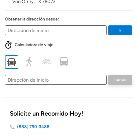
Von Ormy,
TX
78073
Obtener la dirección desde:
Ir
Calculadora de viaje
Dirección
Calcular
de
inicio
Solicite un Recorrido Hoy!
(888) 790-3488