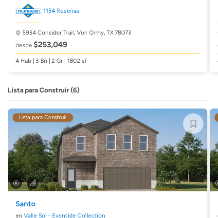
1134 Reseñas
5934 Consider Trail,
Von Ormy, TX 78073
$253,049
desde
4 Hab | 3 Bñ | 2 Gr | 1802 sf
Lista para Construir (6)
Lista para Construir
Santo
en
Valle Sol - Eventide Collection