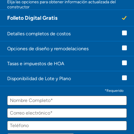
Obtener Aprobación Previa
Elija las opciones para obtener información actualizada del
constructor
¡
U
Folleto Digital Gratis
Preparar mi casa para la venta
n
a
g
e
Detalles completos de costos
Seguro de propietarios
n
t
Opciones de diseño y remodelaciones
e
Obtener ofertas por mi casa
l
e
Tasas e impuestos de HOA
c
o
n
Disponibilidad de Lote y Plano
t
a
c
*Requerido
t
Nombre
a
r
á
Correo
p
electrónico
r
Teléfono
o
n