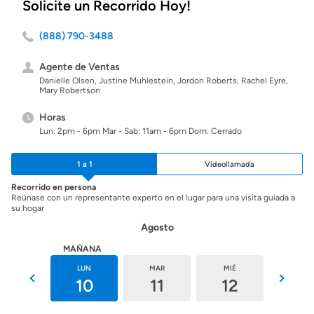
Solicite un Recorrido Hoy!
(888) 790-3488
Agente de Ventas
Danielle Olsen, Justine Muhlestein, Jordon Roberts, Rachel Eyre,
Mary Robertson
Horas
Lun: 2pm - 6pm Mar - Sab: 11am - 6pm Dom: Cerrado
1 a 1
Videollamada
Recorrido en persona
Reúnase con un representante experto en el lugar para una visita guiada a
su hogar
Agosto
HOY
MAÑANA
DOM
LUN
MAR
MIÉ
JUE
9
10
11
12
13