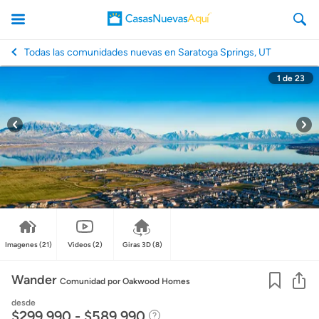
Todas las comunidades nuevas en Saratoga Springs, UT
1
de
23
CasasNuevasAqui
Imagenes
(21)
Videos
(2)
Giras 3D
(8)
Co
Wander
Comunidad
por Oakwood Homes
desde
$299,990 - $589,990