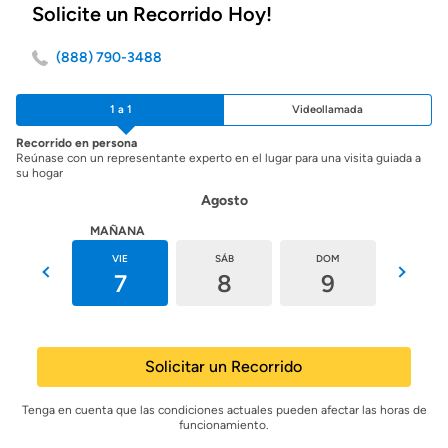
Solicite un Recorrido Hoy!
(888) 790-3488
1 a 1
Videollamada
Recorrido en persona
Reúnase con un representante experto en el lugar para una visita guiada a
su hogar
Agosto
HOY
MAÑANA
JUE
VIE
SÁB
DOM
LUN
6
7
8
9
10
Solicitar un Recorrido
Tenga en cuenta que las condiciones actuales pueden afectar las horas de
funcionamiento.