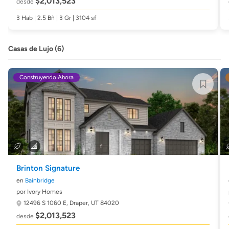
$2,013,523
desde
3 Hab | 2.5 Bñ | 3 Gr | 3104 sf
Casas de Lujo (6)
Construyendo Ahora
Brinton Signature
en
Bainbridge
por Ivory Homes
12496 S 1060 E,
Draper, UT 84020
$2,013,523
desde