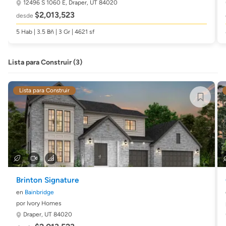
12496 S 1060 E,
Draper, UT 84020
$2,013,523
desde
5 Hab | 3.5 Bñ | 3 Gr | 4621 sf
Lista para Construir (3)
Lista para Construir
Brinton Signature
en
Bainbridge
por Ivory Homes
Draper, UT 84020