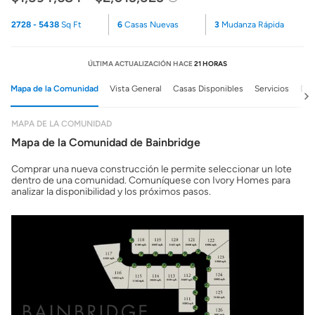
2728 - 5438
Sq Ft
6
Casas Nuevas
3
Mudanza Rápida
ÚLTIMA ACTUALIZACIÓN HACE
21 HORAS
Mapa de la Comunidad
Vista General
Casas Disponibles
Servicios
Det
MAPA DE LA COMUNIDAD
Mapa de la Comunidad de Bainbridge
Comprar una nueva construcción le permite seleccionar un lote
dentro de una comunidad. Comuníquese con Ivory Homes para
analizar la disponibilidad y los próximos pasos.