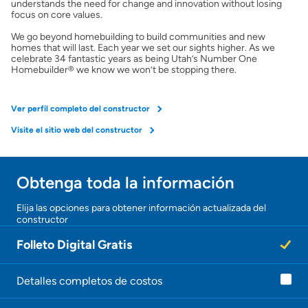
understands the need for change and innovation without losing
focus on core values.
We go beyond homebuilding to build communities and new
homes that will last. Each year we set our sights higher. As we
celebrate 34 fantastic years as being Utah’s Number One
Homebuilder® we know we won’t be stopping there.
Ver perfil completo del constructor
Visite el sitio web del constructor
Obtenga toda la información
¡Gracias!
Elija las opciones para obtener información actualizada del
constructor
¡
U
Folleto Digital Gratis
n
a
g
e
Detalles completos de costos
n
t