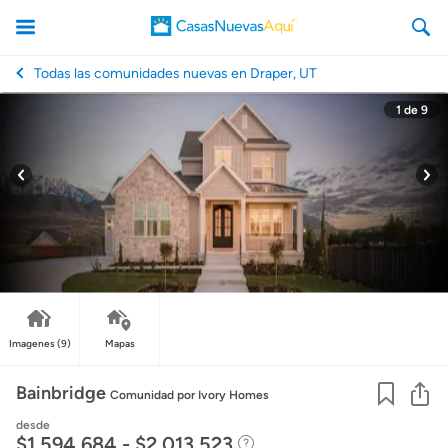
Todas las comunidades nuevas en Draper, UT
1
de
9
CasasNuevasAqui
Imagenes
(9)
Mapas
Co
Bainbridge
Comunidad
por Ivory Homes
desde
$1,594,684 - $2,013,523