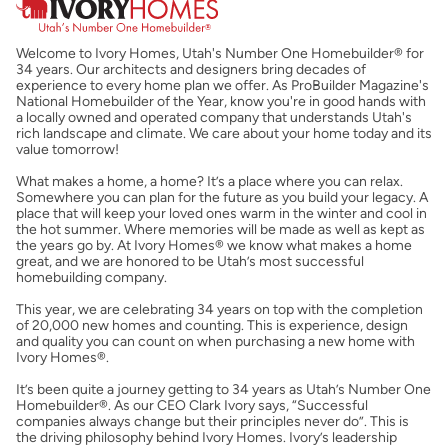
Costos casa nueva vs. usada
Welcome to Ivory Homes, Utah's Number One Homebuilder® for
Obtener mi puntaje de crédito
34 years. Our architects and designers bring decades of
experience to every home plan we offer. As ProBuilder Magazine's
National Homebuilder of the Year, know you're in good hands with
Calcular mi hipoteca
a locally owned and operated company that understands Utah's
rich landscape and climate. We care about your home today and its
value tomorrow!
Obtener Aprobación Previa
What makes a home, a home? It’s a place where you can relax.
Somewhere you can plan for the future as you build your legacy. A
place that will keep your loved ones warm in the winter and cool in
Preparar mi casa para la venta
the hot summer. Where memories will be made as well as kept as
the years go by. At Ivory Homes® we know what makes a home
great, and we are honored to be Utah’s most successful
homebuilding company.
Seguro de propietarios
This year, we are celebrating 34 years on top with the completion
of 20,000 new homes and counting. This is experience, design
and quality you can count on when purchasing a new home with
Obtener ofertas por mi casa
Ivory Homes®.
It’s been quite a journey getting to 34 years as Utah’s Number One
Homebuilder®. As our CEO Clark Ivory says, “Successful
companies always change but their principles never do”. This is
the driving philosophy behind Ivory Homes. Ivory’s leadership