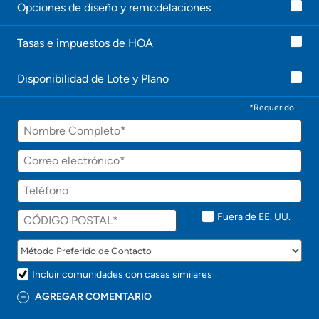
Opciones de diseño y remodelaciones
e
l
e
Tasas e impuestos de HOA
c
o
n
Disponibilidad de Lote y Plano
t
a
c
*Requerido
t
Nombre
a
r
á
Correo
p
electrónico
r
Teléfono
o
n
t
Fuera de EE. UU.
o
!
Incluir comunidades con casas similares
AGREGAR COMENTARIO