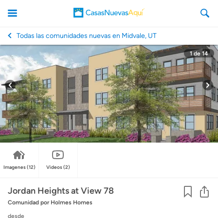
Todas las comunidades nuevas en Midvale, UT
1
de
14
CasasNuevasAqui
Imagenes
(12)
Videos
(2)
Co
Jordan Heights at View 78
Comunidad
por Holmes Homes
desde