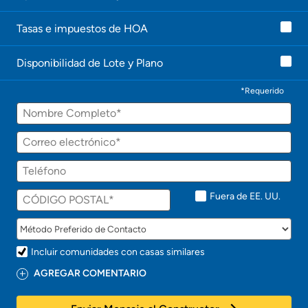
l
e
Tasas e impuestos de HOA
c
o
n
Disponibilidad de Lote y Plano
t
a
c
*Requerido
t
Nombre
a
r
á
Correo
p
electrónico
r
Teléfono
o
n
t
Fuera de EE. UU.
o
!
Incluir comunidades con casas similares
AGREGAR COMENTARIO