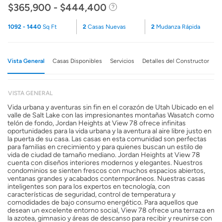
$365,900 - $444,400
1092 - 1440
Sq Ft
2
Casas Nuevas
2
Mudanza Rápida
Vista General
Casas Disponibles
Servicios
Detalles del Constructor
VISTA GENERAL
Vida urbana y aventuras sin fin en el corazón de Utah Ubicado en el
valle de Salt Lake con las impresionantes montañas Wasatch como
telón de fondo, Jordan Heights at View 78 ofrece infinitas
oportunidades para la vida urbana y la aventura al aire libre justo en
la puerta de su casa. Las casas en esta comunidad son perfectas
para familias en crecimiento y para quienes buscan un estilo de
vida de ciudad de tamaño mediano. Jordan Heights at View 78
cuenta con diseños interiores modernos y elegantes. Nuestros
condominios se sienten frescos con muchos espacios abiertos,
ventanas grandes y acabados contemporáneos. Nuestras casas
inteligentes son para los expertos en tecnología, con
características de seguridad, control de temperatura y
comodidades de bajo consumo energético. Para aquellos que
desean un excelente entorno social, View 78 ofrece una terraza en
la azotea, gimnasio y áreas de descanso para recibir y reunirse con