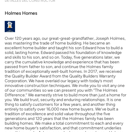
DETALLES DEL CONSTRUCTOR
Mostrarme lo que puedo pagar
Holmes Homes
Costos casa nueva vs. usada
Over 120 years ago, our great-great-grandfather, Joseph Holmes,
Obtener mi puntaje de crédito
was mastering the trade of home building. He became an
excellent home builder and taught his son Edward how to build a
solid, lasting home. Edward passed his foundation of knowledge
Calcular mi hipoteca
and skills to his son, and so on. Today, five generations later, we
carry the cumulative knowledge and experience that has been
passed from father to son, and continue the Holmes family
tradition of exceptionally well-built homes. In 2017, we received
Obtener Aprobación Previa
the Quality Builder Award from the Quality Builders Warranty
Corporation. We have overlaid our legacy with today’s most
innovative construction techniques. We invite you to visit any one
Preparar mi casa para la venta
of our communities so we can present you with “The Holmes
Difference.” We earnestly strive to build more than just a home for
you. We build trust, security and enduring relationships. It is one
thing to satisfy customers for a few years, and another thing
Seguro de propietarios
entirely to satisfy over 16,000 new home buyers. We’ve built a
tradition of excellence and solid value throughout the five
generations and 120 years that the Holmes family has been
building homes. We make a total commitment to each and every
Obtener ofertas por mi casa
new home buyer’s satisfaction, and that commitment underlies