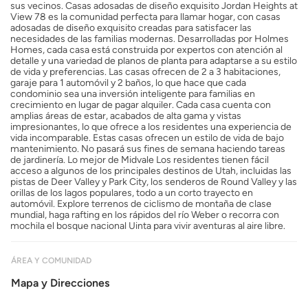
sus vecinos. Casas adosadas de diseño exquisito Jordan Heights at
View 78 es la comunidad perfecta para llamar hogar, con casas
adosadas de diseño exquisito creadas para satisfacer las
necesidades de las familias modernas. Desarrolladas por Holmes
Homes, cada casa está construida por expertos con atención al
detalle y una variedad de planos de planta para adaptarse a su estilo
de vida y preferencias. Las casas ofrecen de 2 a 3 habitaciones,
garaje para 1 automóvil y 2 baños, lo que hace que cada
condominio sea una inversión inteligente para familias en
crecimiento en lugar de pagar alquiler. Cada casa cuenta con
amplias áreas de estar, acabados de alta gama y vistas
impresionantes, lo que ofrece a los residentes una experiencia de
vida incomparable. Estas casas ofrecen un estilo de vida de bajo
mantenimiento. No pasará sus fines de semana haciendo tareas
de jardinería. Lo mejor de Midvale Los residentes tienen fácil
acceso a algunos de los principales destinos de Utah, incluidas las
pistas de Deer Valley y Park City, los senderos de Round Valley y las
orillas de los lagos populares, todo a un corto trayecto en
automóvil. Explore terrenos de ciclismo de montaña de clase
mundial, haga rafting en los rápidos del río Weber o recorra con
mochila el bosque nacional Uinta para vivir aventuras al aire libre.
ÁREA Y COMUNIDAD
Mapa y Direcciones