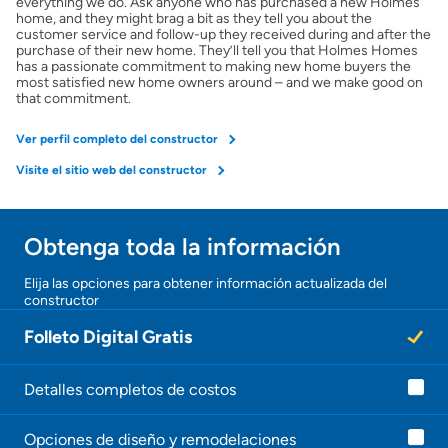
everything we do. Ask anyone who has purchased a new Holmes
home, and they might brag a bit as they tell you about the
customer service and follow-up they received during and after the
purchase of their new home. They’ll tell you that Holmes Homes
has a passionate commitment to making new home buyers the
most satisfied new home owners around – and we make good on
that commitment.
Ver perfil completo del constructor
Visite el sitio web del constructor
Obtenga toda la información
¡Gracias!
Elija las opciones para obtener información actualizada del
constructor
¡
U
Folleto Digital Gratis
n
a
g
e
Detalles completos de costos
n
t
Opciones de diseño y remodelaciones
e