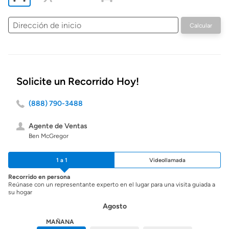
Dirección
Calcular
de
inicio
Solicite un Recorrido Hoy!
(888) 790-3488
Agente de Ventas
Ben McGregor
1 a 1
Videollamada
Recorrido en persona
Reúnase con un representante experto en el lugar para una visita guiada a
su hogar
Agosto
HOY
MAÑANA