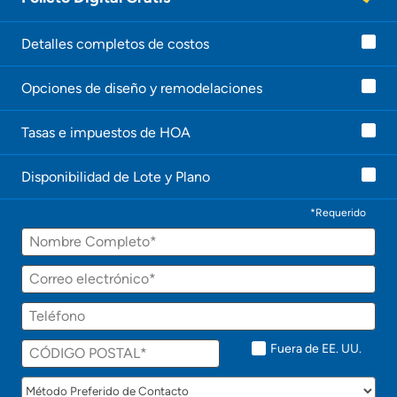
a
g
e
Detalles completos de costos
n
t
Opciones de diseño y remodelaciones
e
l
e
Tasas e impuestos de HOA
c
o
n
Disponibilidad de Lote y Plano
t
a
c
*Requerido
t
Nombre
a
r
á
Correo
p
electrónico
r
Teléfono
o
n
t
Fuera de EE. UU.
o
!