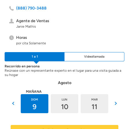
(888) 790-3488
Agente de Ventas
Janie Mathis
Horas
por cita Solamente
1 a 1
Videollamada
Recorrido en persona
Reúnase con un representante experto en el lugar para una visita guiada a
su hogar
Agosto
HOY
MAÑANA
SÁB
DOM
LUN
MAR
MIÉ
8
9
10
11
12