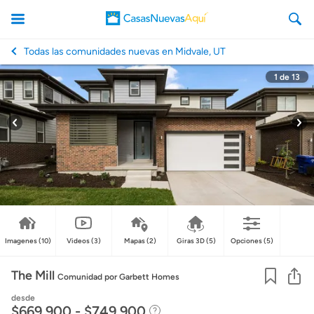
Todas las comunidades nuevas en Midvale, UT
1
de
13
CasasNuevasAqui
Imagenes
(10)
Videos
(3)
Mapas
(2)
Giras 3D
(5)
Opciones
(5)
Co
The Mill
Comunidad
por Garbett Homes
desde
$669,900 - $749,900