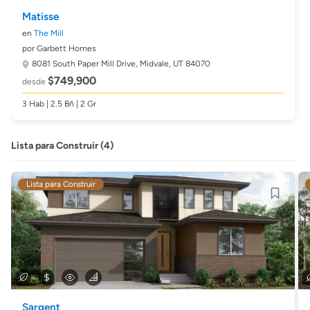
Matisse
en
The Mill
por Garbett Homes
8081 South Paper Mill Drive,
Midvale, UT 84070
$749,900
desde
3 Hab | 2.5 Bñ | 2 Gr
Lista para Construir (4)
Lista para Construir
Sargent