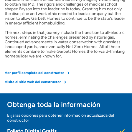
to obtain his MD. The rigors and challenges of medical school
shaped Bryson into the leader he is today. Granting him not only
Preparar mi casa para la venta
the discipline and work ethic needed to lead a company but the
vision to allow Garbett Homes to continue to be the state’s leader
in energy efficient homebuilding.
Seguro de propietarios
The next steps in that journey include the transition to all-electric
homes, eliminating the challenges presented by natural gas.
Continued advancements in water conservation with grassless
landscaped yards, and eventually Net Zero Homes. All of these
Obtener ofertas por mi casa
elements combine to make Garbett Homes the forward-thinking
homebuilder we are known for.
Ver perfil completo del constructor
Visite el sitio web del constructor
Obtenga toda la información
¡Gracias!
Elija las opciones para obtener información actualizada del
constructor
¡
U
Folleto Digital Gratis
n