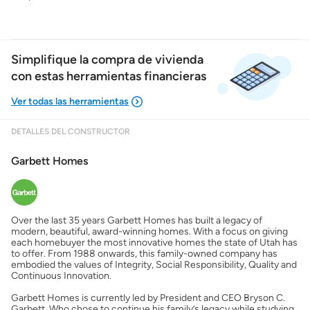
Simplifique la compra de vivienda
con estas herramientas financieras
DETALLES DEL CONSTRUCTOR
Mostrarme lo que puedo pagar
Garbett Homes
Costos casa nueva vs. usada
Over the last 35 years Garbett Homes has built a legacy of
Obtener mi puntaje de crédito
modern, beautiful, award-winning homes. With a focus on giving
each homebuyer the most innovative homes the state of Utah has
to offer. From 1988 onwards, this family-owned company has
Calcular mi hipoteca
embodied the values of Integrity, Social Responsibility, Quality and
Continuous Innovation.
Garbett Homes is currently led by President and CEO Bryson C.
Obtener Aprobación Previa
Garbett. Who chose to continue his family’s legacy while studying