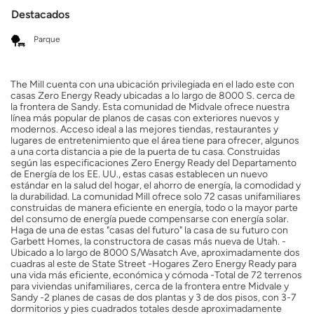
Destacados
Parque
The Mill cuenta con una ubicación privilegiada en el lado este con
casas Zero Energy Ready ubicadas a lo largo de 8000 S. cerca de
la frontera de Sandy. Esta comunidad de Midvale ofrece nuestra
línea más popular de planos de casas con exteriores nuevos y
modernos. Acceso ideal a las mejores tiendas, restaurantes y
lugares de entretenimiento que el área tiene para ofrecer, algunos
a una corta distancia a pie de la puerta de tu casa. Construidas
según las especificaciones Zero Energy Ready del Departamento
de Energía de los EE. UU., estas casas establecen un nuevo
estándar en la salud del hogar, el ahorro de energía, la comodidad y
la durabilidad. La comunidad Mill ofrece solo 72 casas unifamiliares
construidas de manera eficiente en energía, todo o la mayor parte
del consumo de energía puede compensarse con energía solar.
Haga de una de estas "casas del futuro" la casa de su futuro con
Garbett Homes, la constructora de casas más nueva de Utah. -
Ubicado a lo largo de 8000 S/Wasatch Ave, aproximadamente dos
cuadras al este de State Street -Hogares Zero Energy Ready para
una vida más eficiente, económica y cómoda -Total de 72 terrenos
para viviendas unifamiliares, cerca de la frontera entre Midvale y
Sandy -2 planes de casas de dos plantas y 3 de dos pisos, con 3-7
dormitorios y pies cuadrados totales desde aproximadamente