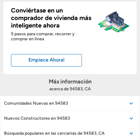
Conviértase en un
Mostrarme lo que puedo pagar
comprador de vivienda más
inteligente ahora
Costos casa nueva vs. usada
5 pasos para comprar, recorrer y
comprar en línea
Obtener mi puntaje de crédito
Empiece Ahora!
Calcular mi hipoteca
Obtener Aprobación Previa
Más información
acerca de 94583, CA
Preparar mi casa para la venta
Comunidades Nuevas en 94583
Seguro de propietarios
Nuevos Constructores en 94583
Búsqueda populares en las cercanías de 94583, CA
Obtener ofertas por mi casa