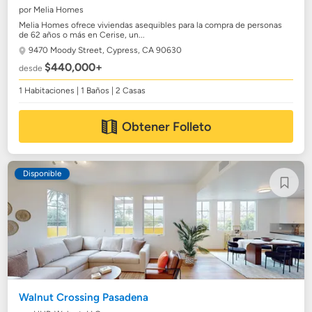
por Melia Homes
Melia Homes ofrece viviendas asequibles para la compra de personas
de 62 años o más en Cerise, un...
9470 Moody Street,
Cypress, CA 90630
$440,000+
desde
1 Habitaciones | 1 Baños | 2 Casas
Obtener Folleto
Disponible
Walnut Crossing Pasadena