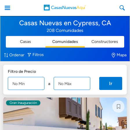
Casas Nuevas en Cypress, CA
208 Comunidades
Casas
Comunidades
Constructores
CasasNuevasAqui
Filtros
Ordenar
Mapa
Filtro de Precio
Ir
a
Gran Inauguración