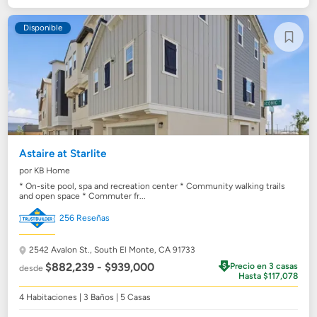
Disponible
Astaire at Starlite
por KB Home
* On-site pool, spa and recreation center * Community walking trails
and open space * Commuter fr...
256 Reseñas
2542 Avalon St.,
South El Monte, CA 91733
$882,239 - $939,000
Precio en 3 casas
desde
Hasta $117,078
4 Habitaciones | 3 Baños | 5 Casas