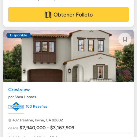
Obtener Folleto
Disponible
Crestview
por Shea Homes
100 Reseñas
437 Treeline,
Irvine, CA 92602
$2,940,000 - $3,167,909
desde