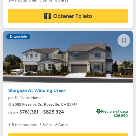
3-4 Habitaciones | 3 Baños | 8 Casas
Obtener Folleto
Disponible
Stargaze At Winding Creek
por Tri Pointe Homes
2089 Preserve Dr.,
Roseville, CA 95747
$761,361 - $825,324
Precio en 1 casa
desde
$26,690
4-5 Habitaciones | 3 Baños | 8 Casas