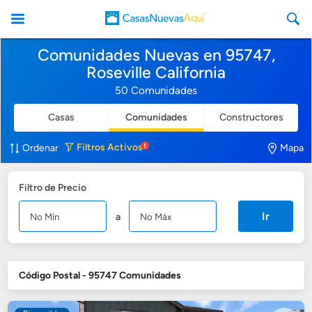
Comunidades Nuevas en 95747,
Roseville California
50 Comunidades
Casas
Comunidades
Constructores
CasasNuevasAqui
Filtros
Activos
Ordenar
Mapa
Filtro de Precio
Ir
a
Código Postal - 95747 Comunidades