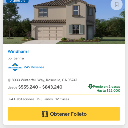
Disponible
Windham II
por Lennar
245 Reseñas
8033 Winterfell Way,
Roseville, CA 95747
$555,240 - $643,240
Precio en 2 casas
desde
Hasta $22,000
3-4 Habitaciones | 2-3 Baños | 12 Casas
Obtener Folleto