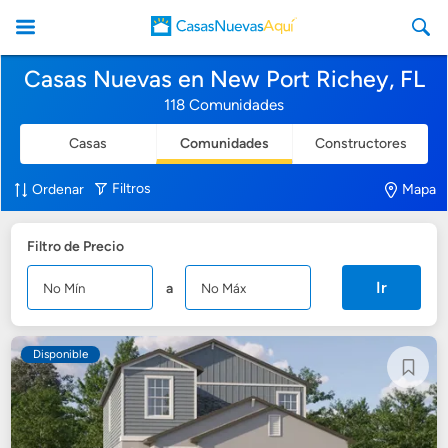
Casas Nuevas en New Port Richey, FL
118 Comunidades
Casas
Comunidades
Constructores
CasasNuevasAqui
Filtros
Ordenar
Mapa
Filtro de Precio
Ir
a
Disponible