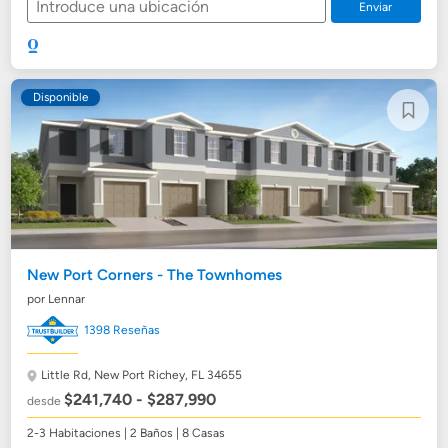
Enviar
Disponible
New Port Corners - The Townhomes
por Lennar
1398 Reseñas
Little Rd,
New Port Richey, FL 34655
$241,740 - $287,990
desde
2-3 Habitaciones | 2 Baños | 8 Casas