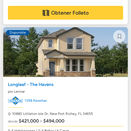
Obtener Folleto
Disponible
Longleaf - The Havens
por Lennar
1398 Reseñas
10880 Littleton Isle Dr,
New Port Richey, FL 34655
$421,000 - $494,000
desde
3-4 Habitaciones | 2-3 Baños | 6 Casas