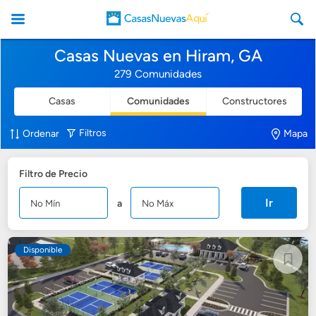
Casas Nuevas en Hiram, GA
279 Comunidades
Casas
Comunidades
Constructores
CasasNuevasAqui
Filtros
Ordenar
Mapa
Filtro de Precio
Ir
a
Disponible