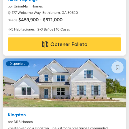
por UnionMain Homes
177 Welcome Way,
Bethlehem, GA 30620
$459,900 - $571,000
desde
4-5 Habitaciones | 2-3 Baños | 10 Casas
Obtener Folleto
Disponible
Kingston
por DRB Homes
<p>Bienvenido a Kingston, una <strong>prestigiosa comunidad