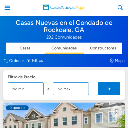
Casas Nuevas en el Condado de
Rockdale, GA
292 Comunidades
Casas
Comunidades
Constructores
CasasNuevasAqui
Filtros
Ordenar
Mapa
Filtro de Precio
Ir
a
Disponible