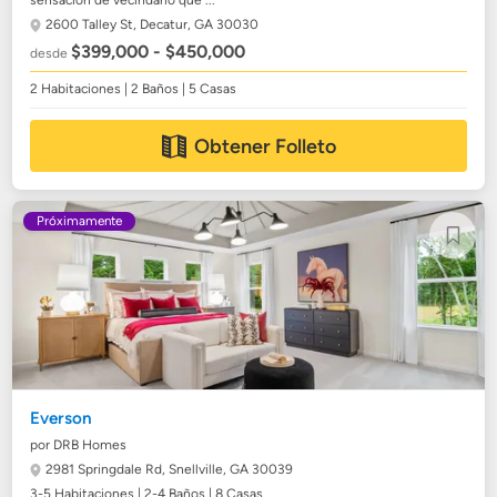
sensación de vecindario que ...
2600 Talley St,
Decatur, GA 30030
$399,000 - $450,000
desde
2 Habitaciones | 2 Baños | 5 Casas
Obtener Folleto
Próximamente
Everson
por DRB Homes
2981 Springdale Rd,
Snellville, GA 30039
3-5 Habitaciones | 2-4 Baños | 8 Casas