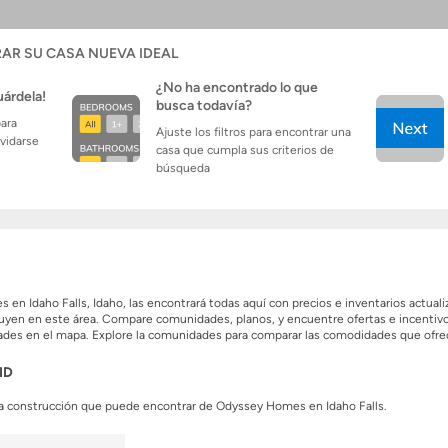
AR SU CASA NUEVA IDEAL
¿No ha encontrado lo que
uárdela!
busca todavía?
para
Ajuste los filtros para encontrar una
lvidarse
casa que cumpla sus criterios de
búsqueda
n Idaho Falls, Idaho, las encontrará todas aquí con precios e inventarios actual
yen en este área. Compare comunidades, planos, y encuentre ofertas e incentivo
idades en el mapa. Explore la comunidades para comparar las comodidades que ofre
ID
 construcción que puede encontrar de Odyssey Homes en Idaho Falls.