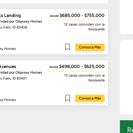
s Landing
$685,000 - $755,000
desde
idad por
Odyssey Homes
12 casas
coinciden con la
o Falls, ID 83406
búsqueda
Conozca Más
ey Homes
Guardar
Avenues
$498,000 - $625,000
desde
idad por
Odyssey Homes
13 casas
coinciden con la
o Falls, ID 83401
búsqueda
Conozca Más
ey Homes
Guardar
R