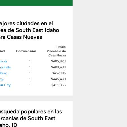
jores ciudades en el
ea de South East Idaho
ra Casas Nuevas
Precio
dad
Comunidades
Promedio de
Casa Nueva
mon
1
$485,823
ho Falls
1
$489,483
burg
1
$457,185
by
1
$445,438
ar City
1
$451,066
squeda populares en las
rcanías de South East
aho, ID