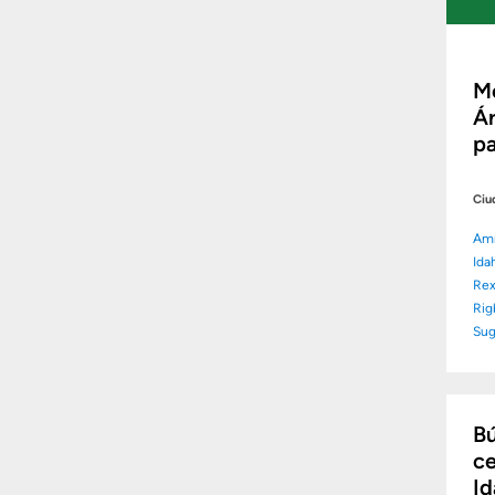
Me
Ár
pa
Ciu
Am
Ida
Rex
Rig
Sug
Bú
ce
Id