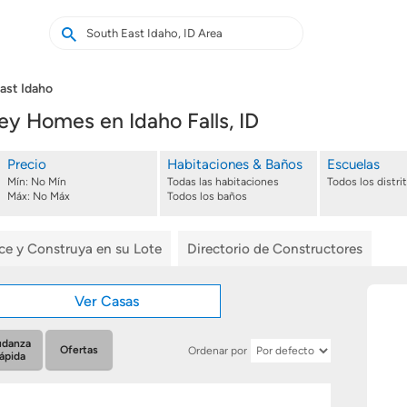
Buscar
Buscar
casas
nuevas
ast Idaho
 Homes en Idaho Falls, ID
Precio
Habitaciones & Baños
Escuelas
Mín:
No Mín
Todas las habitaciones
Todos los distri
Máx:
No Máx
Todos los baños
ice y Construya en su Lote
Directorio de Constructores
Ver Casas
danza
Ofertas
Ordenar por
ápida