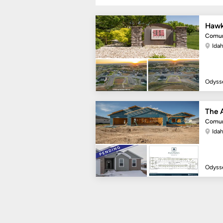
Hawk
Comun
Idah
Odyss
The 
Comun
Idah
Odyss