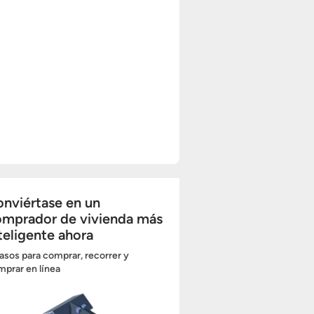
nviértase en un
omprador de vivienda más
teligente ahora
asos para comprar, recorrer y
prar en línea