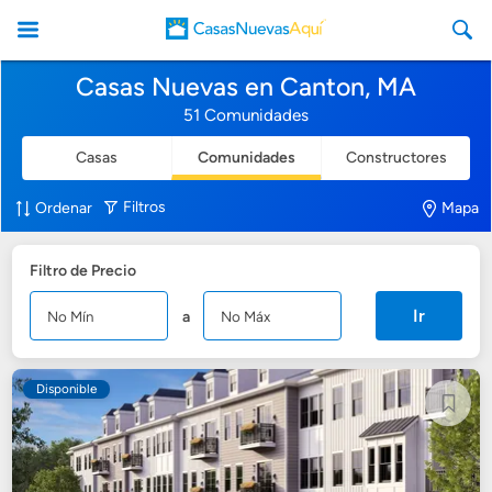
Casas Nuevas en Canton, MA
51 Comunidades
Casas
Comunidades
Constructores
CasasNuevasAqui
Filtros
Ordenar
Mapa
Filtro de Precio
Ir
a
Disponible