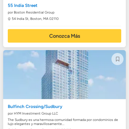
55 India Street
por Boston Residential Group
54 India St,
Boston, MA 02110
Conozca Más
Bulfinch Crossing/Sudbury
por HYM Investment Group LLC
The Sudbury es una hermosa comunidad formada por condominios de
lujo elegantes y maravillosamente...