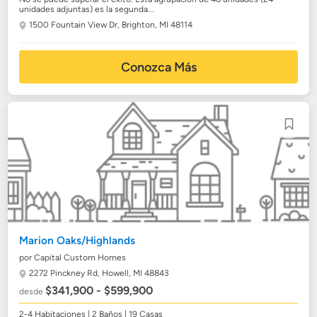
unidades adjuntas) es la segunda...
1500 Fountain View Dr,
Brighton, MI 48114
Conozca Más
Marion Oaks/Highlands
por Capital Custom Homes
2272 Pinckney Rd,
Howell, MI 48843
$341,900 - $599,900
desde
2-4 Habitaciones | 2 Baños | 19 Casas