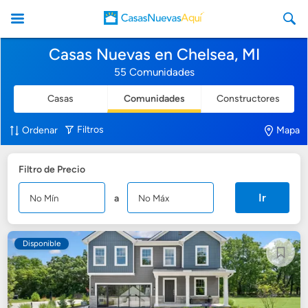
Casas Nuevas en Chelsea, MI
55 Comunidades
Casas
Comunidades
Constructores
CasasNuevasAqui
Filtros
Ordenar
Mapa
Filtro de Precio
Ir
a
Disponible