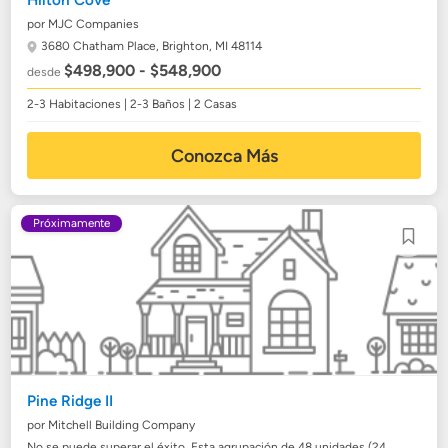
Hilton Cove
por MJC Companies
3680 Chatham Place,
Brighton, MI 48114
$498,900 - $548,900
desde
2-3 Habitaciones | 2-3 Baños | 2 Casas
Conozca Más
Próximamente
Pine Ridge II
por Mitchell Building Company
No se puede superar el éxito. Esta agrupación de 48 unidades (24