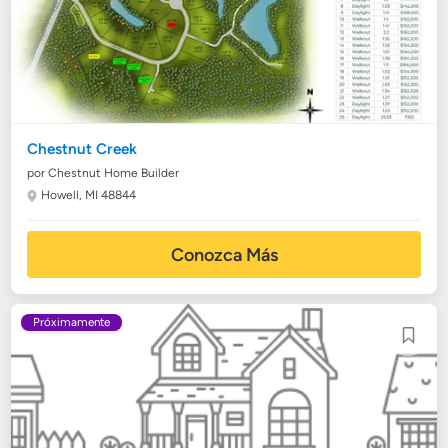
Chestnut Creek
por Chestnut Home Builder
Howell, MI 48844
Conozca Más
Próximamente