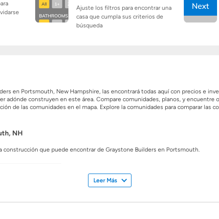
para
Ajuste los filtros para encontrar una
lvidarse
casa que cumpla sus criterios de
búsqueda
ers en Portsmouth, New Hampshire, las encontrará todas aquí con precios e inve
ver adónde construyen en este área. Compare comunidades, planos, y encuentre of
unicación de las comunidades en el mapa. Explore la comunidades para comparar las
uth, NH
 construcción que puede encontrar de Graystone Builders en Portsmouth.
Builders
Leer Más