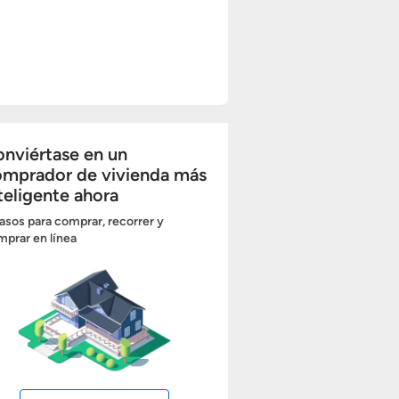
nviértase en un
omprador de vivienda más
teligente ahora
asos para comprar, recorrer y
prar en línea