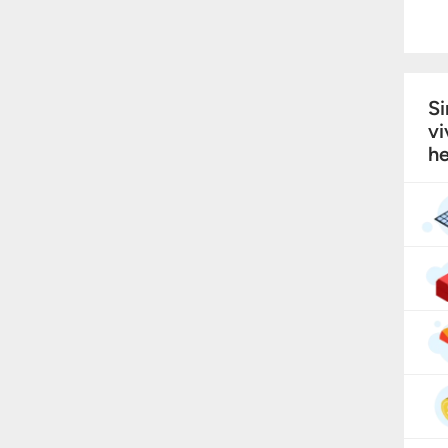
Si
vi
he