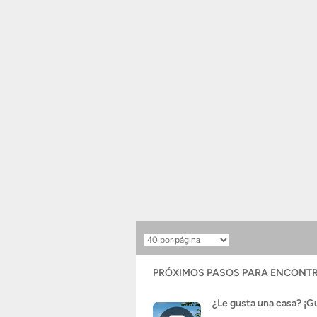
Resultados
por
página
PRÓXIMOS PASOS PARA ENCONTR
¿Le gusta una casa? ¡G