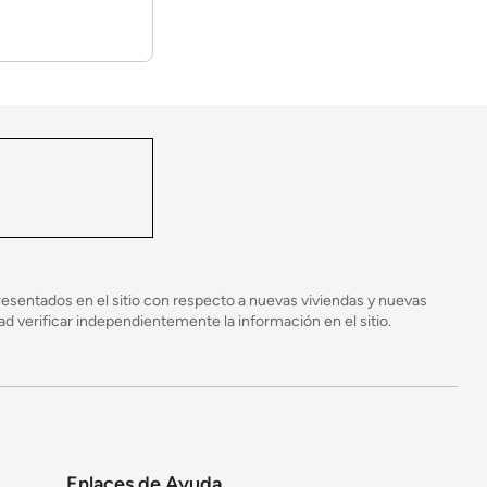
l constructor por medio de una llamada,
esentados en el sitio con respecto a nuevas viviendas y nuevas
un brochure o un tour virtual o físico
 verificar independientemente la información en el sitio.
en los acabados se utilizan materiales según su
Enlaces de Ayuda