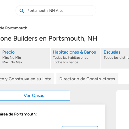
Buscar
Buscar
casas
nuevas
 de Portsmouth
one Builders en Portsmouth, NH
Precio
Habitaciones & Baños
Escuelas
Mín:
No Mín
Todas las habitaciones
Todos los distri
Máx:
No Máx
Todos los baños
ice y Construya en su Lote
Directorio de Constructores
Ver Casas
l área de Portsmouth: