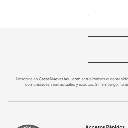
Planos de Casas Disponibles:
0
Casas de Entrega Rápida:
0
Precios desde:
$
Pies Cuadrados:
a Pies cuad
Opciones de Cuartos:
a
Opciones de Baños:
a
¿Cuál es el proceso constructivo
Primero se puede consultar con una entidad banc
Nosotros en
CasasNuevasAqui.com
actualizamos el contenido
te guíe con el presupuesto
comunidades sean actuales y exactos. Sin embargo, no asu
Realizar la compra y comenzar el proceso de cons
si la casa no está disponible.
¿Cuáles materiales de construcci
Normalmente se utilizan construcciones tipo livi
presupuesto y estilo de casa. O sea, el diseño. E
Accesos Rápidos