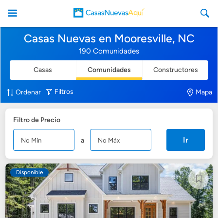
Casas Nuevas en Mooresville, NC
190 Comunidades
Casas
Comunidades
Constructores
CasasNuevasAqui
Filtros
Ordenar
Mapa
Filtro de Precio
Ir
a
Disponible