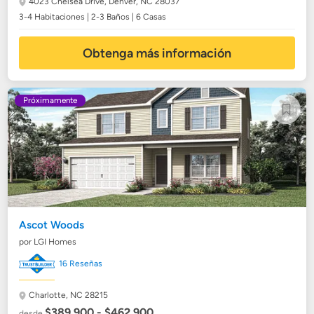
4023 Chelsea Drive,
Denver, NC 28037
3-4 Habitaciones | 2-3 Baños | 6 Casas
Obtenga más información
Próximamente
Ascot Woods
por LGI Homes
16 Reseñas
Charlotte, NC 28215
$389,900 - $462,900
desde