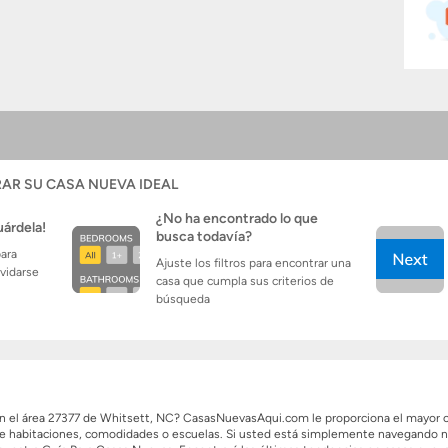
AR SU CASA NUEVA IDEAL
¿No ha encontrado lo que
uárdela!
busca todavía?
para
Ajuste los filtros para encontrar una
lvidarse
casa que cumpla sus criterios de
búsqueda
 en el área 27377 de Whitsett, NC? CasasNuevasAqui.com le proporciona el mayor
 de habitaciones, comodidades o escuelas. Si usted está simplemente navegando nu