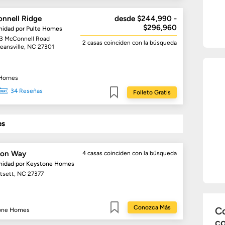
nnell Ridge
desde $244,990 -
$296,960
idad por
Pulte Homes
3 McConnell Road
2 casas
coinciden con la búsqueda
eansville, NC 27301
 Homes
34 Reseñas
Folleto Gratis
Guardar
es
on Way
4 casas
coinciden con la búsqueda
idad por
Keystone Homes
tsett, NC 27377
Conozca Más
Co
one Homes
Guardar
c