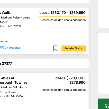
s Walk
desde $250,170 - $269,890
idad por
Pulte Homes
3 casas
coinciden con la búsqueda
 NC-61
tsett, NC 27377
 Homes
34 Reseñas
Folleto Gratis
Guardar
e 27377
Gables at
desde $229,000 -
borough Townes
$278,990
idad por
D.R. Horton
11 casas
coinciden con la búsqueda
Struy Street
sonville, NC 27249
R