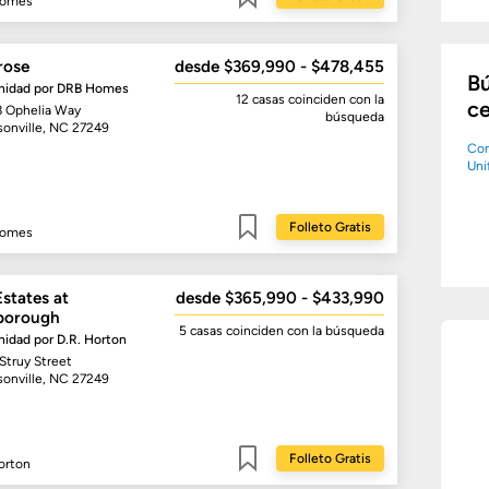
Homes
Guardar
rose
desde $369,990 - $478,455
Bú
idad por
DRB Homes
12 casas
coinciden con la
ce
8 Ophelia Way
búsqueda
sonville, NC 27249
Co
Uni
Folleto Gratis
Homes
Guardar
states at
desde $365,990 - $433,990
borough
5 casas
coinciden con la búsqueda
idad por
D.R. Horton
Struy Street
sonville, NC 27249
Folleto Gratis
orton
Guardar