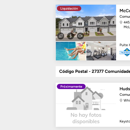
Liquidación
McCo
Comun
445
McL
Pulte
Código Postal - 27377 Comunidad
Próximamente
Huds
Comun
Whi
Keyst