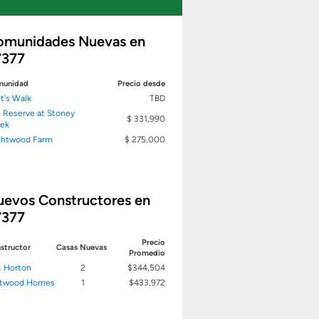
omunidades Nuevas en
7377
unidad
Precio desde
t's Walk
TBD
 Reserve at Stoney
$ 331,990
ek
ghtwood Farm
$ 275,000
uevos Constructores en
7377
Precio
structor
Casas Nuevas
Promedio
. Horton
2
$344,504
stwood Homes
1
$433,972