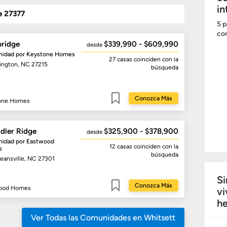
in
e 27377
5 p
com
ridge
$339,990 - $609,990
desde
idad por
Keystone Homes
27 casas
coinciden con la
lington, NC 27215
búsqueda
Conozca Más
one Homes
Guardar
dler Ridge
$325,900 - $378,900
desde
idad por
Eastwood
12 casas
coinciden con la
s
búsqueda
eansville, NC 27301
Si
Conozca Más
ood Homes
vi
Guardar
he
Ver Todas las Comunidades en Whitsett