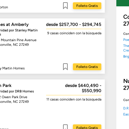
Folleto Gratis
orton
Guardar
C
2
es at Amberly
desde $257,700 - $294,745
idad por
Stanley Martin
9 casas
coinciden con la búsqueda
Com
s
Poe
 Mountain Pine Avenue
sonville, NC 27249
The
Cre
Bri
Folleto Gratis
ey Martin Homes
Guardar
N
 Park
desde $440,490 -
2
$550,990
idad por
DRB Homes
2 Owen Park Drive
11 casas
coinciden con la búsqueda
Con
sonville, NC 27249
D.R
Ea
Folleto Gratis