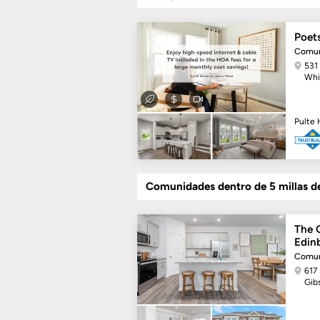
Poet
Comun
531
Whi
Pulte
Comunidades dentro de 5 millas d
The 
Edin
Comun
617 
Gib