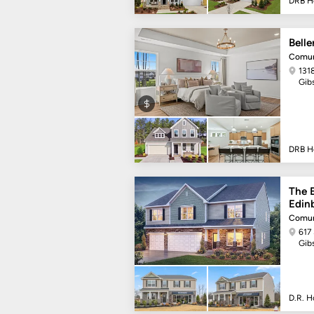
DRB 
Belle
Comun
131
Gib
DRB 
The E
Edin
Comun
617 
Gib
D.R. H