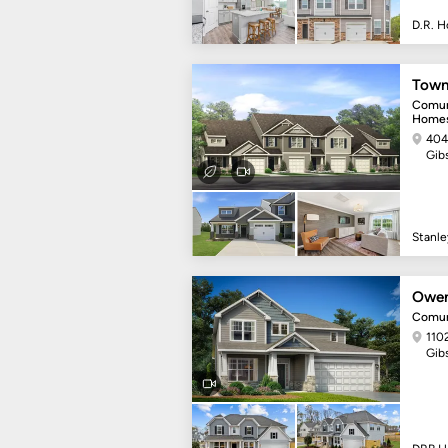
D.R. H
Town
Comun
Home
404
Gib
Stanl
Owen
Comun
110
Gib