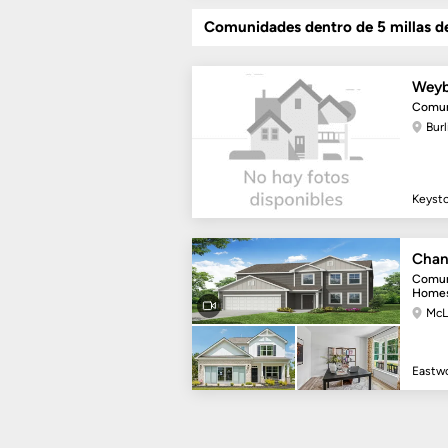
Comunidades dentro de 5 millas d
Weyb
Comun
Bur
Keyst
Chan
Comun
Home
McL
Eastw