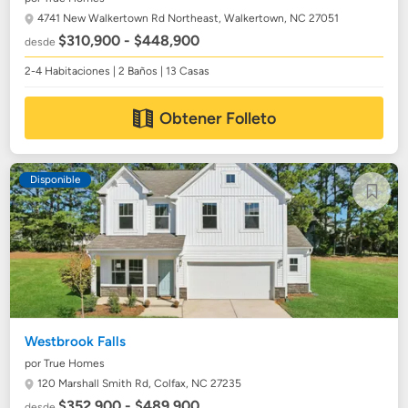
4741 New Walkertown Rd Northeast,
Walkertown, NC 27051
$310,900 - $448,900
desde
2-4 Habitaciones | 2 Baños | 13 Casas
Obtener Folleto
Disponible
Westbrook Falls
por True Homes
120 Marshall Smith Rd,
Colfax, NC 27235
$352,900 - $489,900
desde