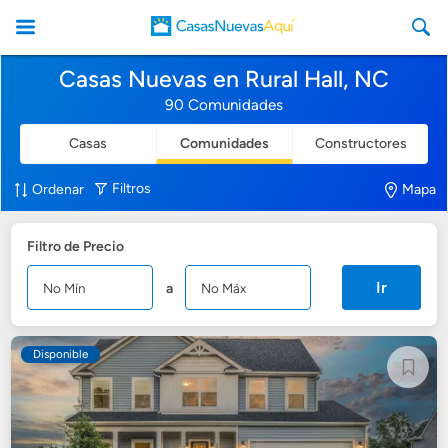
Casas Nuevas en Rural Hall, NC
90 Comunidades
Casas
Comunidades
Constructores
CasasNuevasAqui
Filtros
Ordenar
Mapa
Filtro de Precio
Ir
a
Disponible