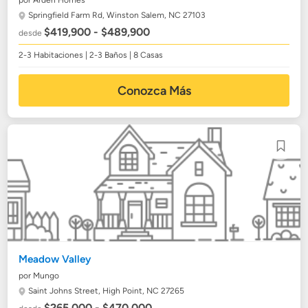
por Arden Homes
Springfield Farm Rd,
Winston Salem, NC 27103
$419,900 - $489,900
desde
2-3 Habitaciones | 2-3 Baños | 8 Casas
Conozca Más
Meadow Valley
por Mungo
Saint Johns Street,
High Point, NC 27265
$265,000 - $470,000